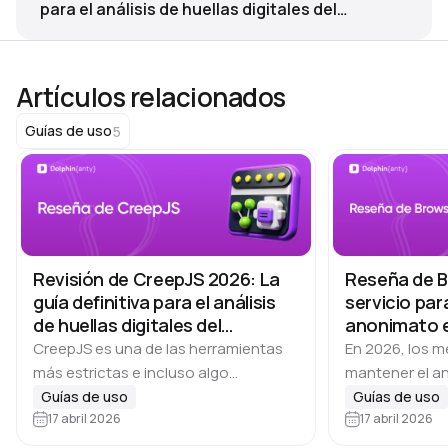
para el análisis de huellas digitales del
navegador
Artículos relacionados
5
Guías de uso
Revisión de CreepJS 2026: La
Reseña de 
guía definitiva para el análisis
servicio para
de huellas digitales del
anonimato 
navegador
CreepJS es una de las herramientas
En 2026, los m
más estrictas e incluso algo
mantener el a
paranoicas para probar la huella
eficaces como
Guías de uso
Guías de uso
digital de un navegador. Creado por el
17 abril 2026
sustitución de 
17 abril 2026
desarrollador de GitHub
acceder al re