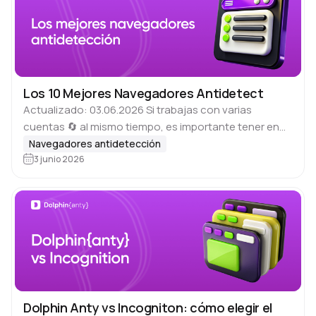
Los 10 Mejores Navegadores Antidetect
Actualizado: 03.06.2026 Si trabajas con varias
cuentas 🔄 al mismo tiempo, es importante tener en
cuenta que muchas plataformas como Google, Meta,
Navegadores antidetección
sitios de anuncios clasificados, marketplaces y otros
3 junio 2026
servicios…
Dolphin Anty vs Incogniton: cómo elegir el