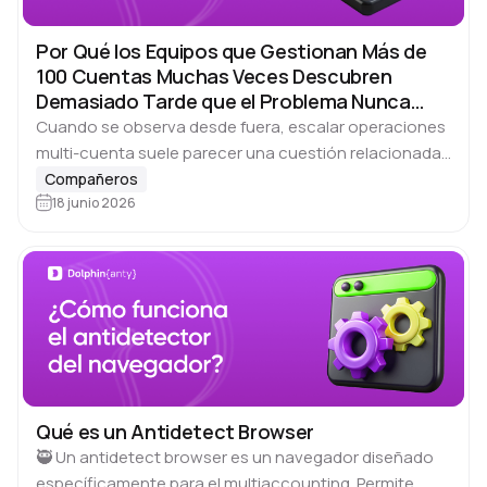
Por Qué los Equipos que Gestionan Más de
100 Cuentas Muchas Veces Descubren
Demasiado Tarde que el Problema Nunca
Fueron las Cuentas
Cuando se observa desde fuera, escalar operaciones
multi-cuenta suele parecer una cuestión relacionada
con las mismas variables de siempre: calidad de las
Compañeros
cuentas, elección de herramientas, velocidad de
18 junio 2026
ejecución o…
Qué es un Antidetect Browser
🥷 Un antidetect browser es un navegador diseñado
específicamente para el multiaccounting. Permite