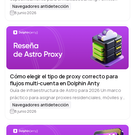
crear y ejecutar decenas o incluso cientos de perfiles
Navegadores antidetección
aislados en un mismo dispositivo, haciendo que los…
8 junio 2026
Cómo elegir el tipo de proxy correcto para
flujos multi-cuenta en Dolphin Anty
Guía de infraestructura de Astro para 2026 Un marco
práctico para asignar proxies residenciales, móviles y
datacenter a cada plataforma social, con modos de
Navegadores antidetección
rotación, niveles de densidad y checks…
8 junio 2026