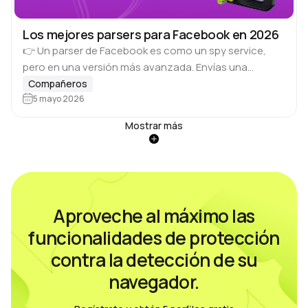
Los mejores parsers para Facebook en 2026
👉 Un parser de Facebook es como un spy service,
pero en una versión más avanzada. Envías una
solicitud mediante código y el parser te devuelve el
Compañeros
resultado a través…
5 mayo 2026
Mostrar más
Aproveche al máximo las
funcionalidades de protección
contra la detección de su
navegador.