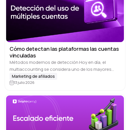
Cómo detectan las plataformas las cuentas
vinculadas
Métodos modernos de detección Hoy en día, el
multiaccounting se considera uno de los mayores
desafíos para las plataformas en las que los usuarios
Marketing de afiliados
pueden obtener una ventaja 🔝 injusta…
13 julio 2026