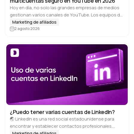
multicuentas seguro en YouTube en 2026
Hoy en día, no solo las grandes empresas de medios
gestionan varios canales de YouTube. Los equipos de
affiliate marketing, las agencias de SMM, los estudios
Marketing de afiliados
de contenido y las…
2 agosto 2026
¿Puedo tener varias cuentas de LinkedIn?
🌏 LinkedIn es una red social estadounidense para
encontrar y establecer contactos profesionales.
Cuenta con 1.000 millones de usuarios registrados que
Marketing de afiliados