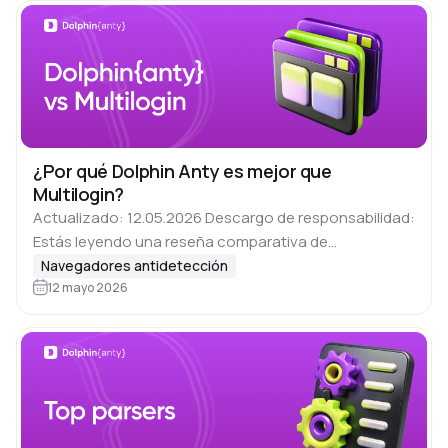
¿Por qué Dolphin Anty es mejor que
Multilogin?
Actualizado: 12.05.2026 Descargo de responsabilidad:
Estás leyendo una reseña comparativa de
navegadores antidetección en el blog de Dolphin Anty.
Navegadores antidetección
Este material se basa en opiniones y comentarios de
12 mayo 2026
usuarios reales…