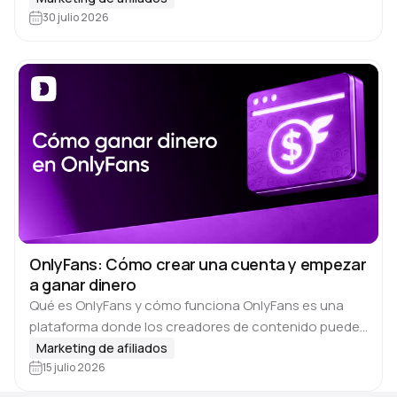
representan 150 sectores empresariales de 200
30 julio 2026
países. El sitio…
OnlyFans: Cómo crear una cuenta y empezar
a ganar dinero
Qué es OnlyFans y cómo funciona OnlyFans es una
plataforma donde los creadores de contenido pueden
💰 ganar dinero directamente de su audiencia. Y
Marketing de afiliados
aunque la mayoría de la gente…
15 julio 2026