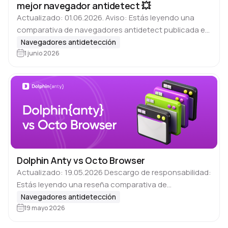
mejor navegador antidetect 💥
Actualizado: 01.06.2026. Aviso: Estás leyendo una
comparativa de navegadores antidetect publicada en
el blog de Dolphin Anty. Este material se basa en
Navegadores antidetección
opiniones y experiencias de usuarios reales que han…
1 junio 2026
Dolphin Anty vs Octo Browser
Actualizado: 19.05.2026 Descargo de responsabilidad:
Estás leyendo una reseña comparativa de
navegadores antidetección en el blog de Dolphin Anty.
Navegadores antidetección
Este material se basa en opiniones y comentarios de
19 mayo 2026
usuarios reales…