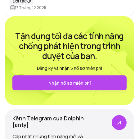
chưa đủ. Cần có proxy mà các…
Đối tác🤝
17 Tháng 12 2025
Tận dụng tối đa các tính năng
chống phát hiện trong trình
duyệt của bạn.
Đăng ký và nhận 5 hồ sơ miễn phí
Nhận hồ sơ miễn phí
Kênh Telegram của Dolphin
{anty}
Cập nhật những tính năng mới và