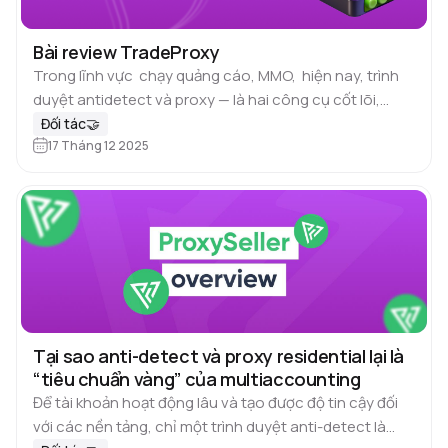
Bài review TradeProxy
Trong lĩnh vực chạy quảng cáo, MMO, hiện nay, trình
duyệt antidetect và proxy — là hai công cụ cốt lõi,
thiếu chúng thì gần như không thể làm việc…
Đối tác🤝
17 Tháng 12 2025
Tại sao anti-detect và proxy residential lại là
“tiêu chuẩn vàng” của multiaccounting
Để tài khoản hoạt động lâu và tạo được độ tin cậy đối
với các nền tảng, chỉ một trình duyệt anti-detect là