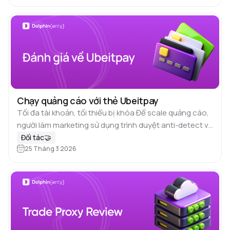
Chạy quảng cáo với thẻ Ubeitpay
Tối đa tài khoản, tối thiểu bị khóa Để scale quảng cáo,
người làm marketing sử dụng trình duyệt anti-detect và
proxy. Tuy nhiên, để các nền tảng lớn không…
Đối tác🤝
25 Tháng 3 2026