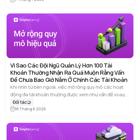
Vì Sao Các Đội Ngũ Quản Lý Hơn 100 Tài
Khoản Thường Nhận Ra Quá Muộn Rằng Vấn
Đề Chưa Bao Giờ Nằm Ở Chính Các Tài Khoản
Khi nhìn từ bên ngoài, việc mở rộng quy mô các hoạt
động đa tài khoản thường được xem như vấn đề xoay
quanh những yếu tố quen thuộc: chất…
Đối tác🤝
18 Tháng 6 2026