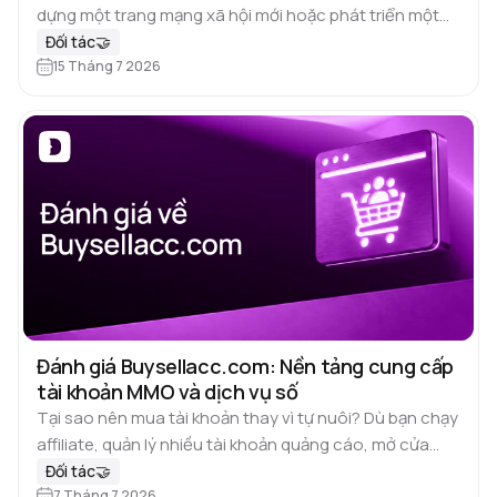
dựng một trang mạng xã hội mới hoặc phát triển một
kênh hiện có luôn cần thời gian. Để tăng…
Đối tác🤝
15 Tháng 7 2026
Đánh giá Buysellacc.com: Nền tảng cung cấp
tài khoản MMO và dịch vụ số
Tại sao nên mua tài khoản thay vì tự nuôi? Dù bạn chạy
affiliate, quản lý nhiều tài khoản quảng cáo, mở cửa
hàng ở nhiều thị trường hay mở…
Đối tác🤝
7 Tháng 7 2026