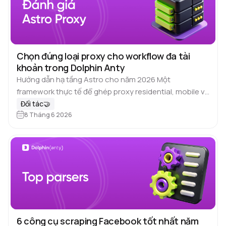
Chọn đúng loại proxy cho workflow đa tài
khoản trong Dolphin Anty
Hướng dẫn hạ tầng Astro cho năm 2026 Một
framework thực tế để ghép proxy residential, mobile và
datacenter với từng nền tảng mạng xã hội – kèm theo
Đối tác🤝
mode…
8 Tháng 6 2026
6 công cụ scraping Facebook tốt nhất năm