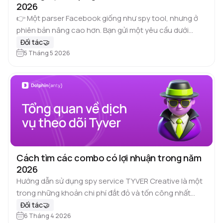
2026
👉 Một parser Facebook giống như spy tool, nhưng ở
phiên bản nâng cao hơn. Bạn gửi một yêu cầu dưới
dạng mã, và parser sẽ trả về kết quả…
Đối tác🤝
5 Tháng 5 2026
Cách tìm các combo có lợi nhuận trong năm
2026
Hướng dẫn sử dụng spy service TYVER Creative là một
trong những khoản chi phí đắt đỏ và tốn công nhất
trong arbitrage. Việc tạo video và static từ đầu…
Đối tác🤝
6 Tháng 4 2026