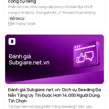
công cụ riêng
Phần lớn các nhà cung cấp proxy chỉ bán địa chỉ IP
cùng vị trí địa lý. Trong khi đó, 🔗 ProxiesTrust không
chỉ cung cấp proxy mà còn xây…
Đối tác🤝
16 Tháng 7 2026
Đánh giá Subgiare.net.vn: Dịch vụ Seeding Đa
Nền Tảng Uy Tín Được Hơn 14.000 Người Dùng
Tin Chọn
Tại Sao Nên Sử Dụng Nền Tảng Seeding? Việc xây