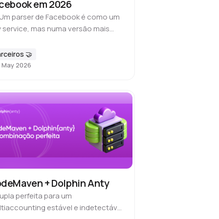
cebook em 2026
 Um parser de Facebook é como um
 service, mas numa versão mais
ançada. Envia-se um pedido em
mato de código e o parser devolve o
rceiros 🤝
ultado através de…
 May 2026
deMaven + Dolphin Anty
upla perfeita para um
tiaccounting estável e indetectável