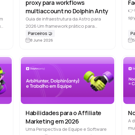
proxy para workflows
Fa
multiaccount no Dolphin Anty
👉
spy
e
om
Guia de infraestrutura da Astro para
av
mum
2026 Um framework prático para
for
combinar proxies residenciais, móveis
Parceiros 🤝
Pa
res
8 June 2026
5
:
e datacenter com cada plataforma
social — incluindo modos de rotação,
ão
limites de densidade e…
Habilidades para o Affiliate
No
Marketing em 2026
A d
mul
Uma Perspectiva de Equipe e Software