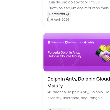
Guia de uso do spy tool TYVER
Criativos são um dos recursos mais
caros e trabalhosos no arbitragem 
Parceiros 🤝
6 April 2026
tráfego. Produzir vídeos e imagens 
zero leva tempo, e ainda…
Dolphin Anty, Dolphin Cloud
Maisfy
🌊 Parceria Dolphin Anty, Dolphin Cl
e Maisfy: liberdade, segurança e
performance para quem vive de trá
e vendas digitais O marketing digital