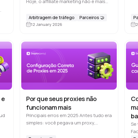
Os 
Hoje, o affiliate marketing não é mais
téc
um jogo solo. Claro, você pode testar
des
seus primeiros cases sozinho, mas se
de
Arbitragem de tráfego
Parceiros 🤝
Pa
us
o objetivo é realmente…
12 January 2026
2
do
 e
Por que seus proxies não
Co
funcionam mais
ma
ba
oud
Principais erros em 2025 Antes tudo era
simples: você pegava um proxy,
in
Se 
fego
iniciava o 🚀 Dolphin Anty — e pronto.
Fac
Mas em 2025, os sistemas antifraude