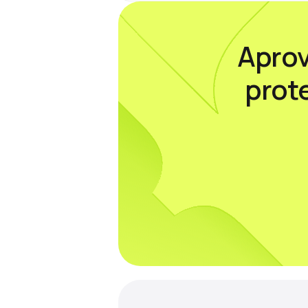
colagem, maior a eficiência. É por is
que 🛠 a…
Aprov
prot