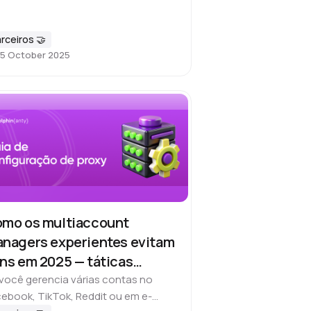
proxies não são apenas um recurso
nico extra. Eles são a chave para um
empenho fluido e confiável ao
rceiros 🤝
ar…
5 October 2025
mo os multiaccount
nagers experientes evitam
ns em 2025 — táticas
ternas no uso de proxy
você gerencia várias contas no
ebook, TikTok, Reddit ou em e-