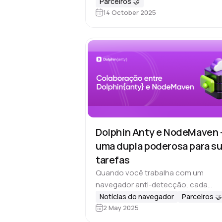
Parceiros 🤝
está cada vez mais competitivo — e
14 October 2025
Dolphin Anty e NodeMaven
uma dupla poderosa para s
tarefas
Quando você trabalha com um
navegador anti-detecção, cada
minuto conta. Quanto menos
Notícias do navegador
Parceiros 🤝
2 May 2025
alternâncias entre serviços,
configurações manuais e cópia e