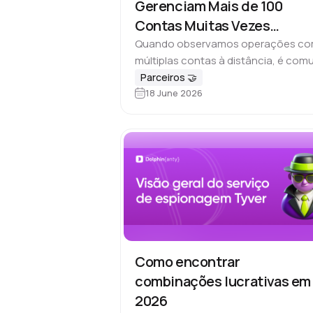
Gerenciam Mais de 100
Contas Muitas Vezes
Percebem Tarde Demais qu
Quando observamos operações c
múltiplas contas à distância, é co
o Problema Nunca Foi as
assumir que escalabilidade depende
Parceiros 🤝
Contas
18 June 2026
quase sempre das mesmas variáveis
qualidade das contas, escolha das
ferramentas, velocidade de execuç
ou quantidade…
Como encontrar
combinações lucrativas em
2026