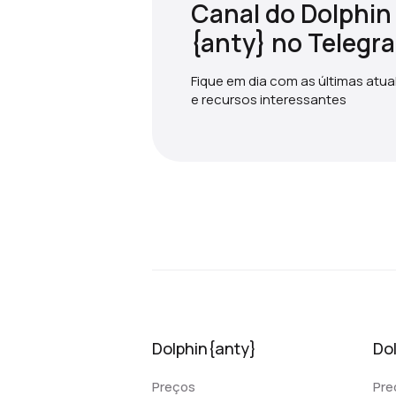
Canal do Dolphin
{anty} no Telegr
Fique em dia com as últimas atu
e recursos interessantes
Dolphin{anty}
Do
Preços
Pre