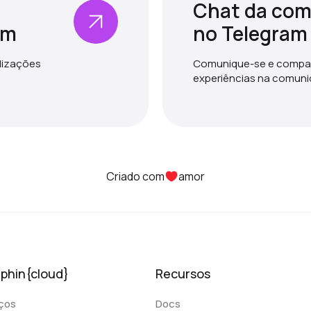
Chat da co
am
no Telegram
alizações
Comunique-se e compar
experiências na comun
Criado com
amor
lphin{cloud}
Recursos
ços
Docs