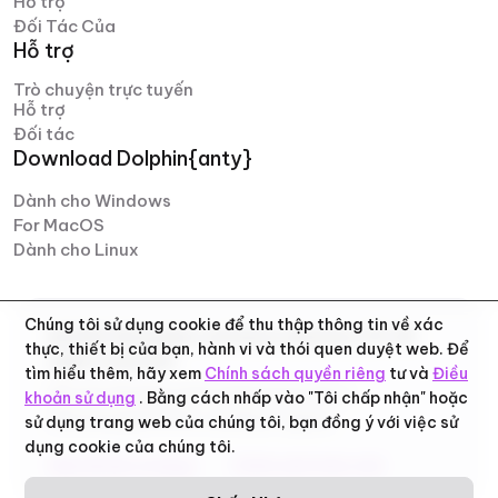
Hỗ trợ
Đối Tác Của
Hỗ trợ
Trò chuyện trực tuyến
Hỗ trợ
Đối tác
Download Dolphin{anty}
Dành cho Windows
For MacOS
Dành cho Linux
Chúng tôi sử dụng cookie để thu thập thông tin về xác
© 2026 Zhitnyakov software solutions LTD. All
thực, thiết bị của bạn, hành vi và thói quen duyệt web. Để
rights reserved.
tìm hiểu thêm, hãy xem
Chính sách quyền riêng
tư và
Điều
Địa chỉ: Georgiou A`13, Stala Court off. 3,
khoản sử dụng
. Bằng cách nhấp vào "Tôi chấp nhận" hoặc
Germasogeia 4040, Limassol, Cyprus
sử dụng trang web của chúng tôi, bạn đồng ý với việc sử
dụng cookie của chúng tôi.
Điều khoản sử dụng
Chính sách bảo mật