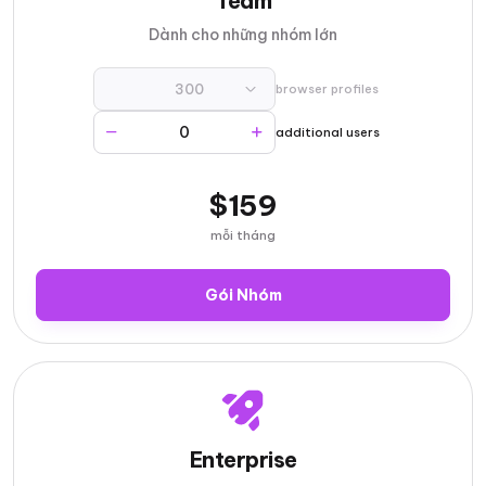
Team
Dành cho những nhóm lớn
300
browser profiles
additional users
$159
mỗi tháng
Gói Nhóm
Enterprise