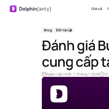
Giá cả
Blog
Đối tác🤝
Đánh giá B
cung cấp t
Ngày cập nhật:
7 Tháng 7 2026
12