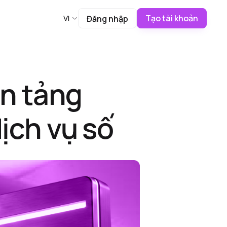
Tạo tài khoản
VI
Đăng nhập
ền tảng
ịch vụ số