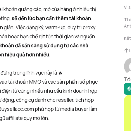
Vì 
 tài khoản quảng cáo, mở cửa hàng ở nhiều thị
ting,
sẽ đến lúc bạn cần thêm tài khoản
.
Thi
An
n giản. Việc đăng ký, warm-up, duy trì proxy
 khóa hoặc hạn chế rất tốn thời gian và nguồn
Kết
 khoản đã sẵn sàng sử dụng từ các nhà
ọn hiệu quả hơn nhiều
.
đứng trong lĩnh vực này là 🔥
Tó
g vào tài khoản MMO và các sản phẩm số phục
i điện tử cùng nhiều nhu cầu kinh doanh hợp
 động, công cụ dành cho reseller, tích hợp
Buysellacc.com phù hợp từ media buyer làm
ũ affiliate quy mô lớn.