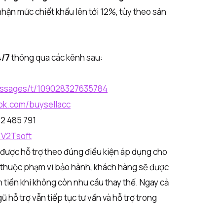
nhận mức chiết khấu lên tới 12%, tùy theo sản
4/7
thông qua các kênh sau:
essages/t/109028327635784
ok.com/buysellacc
2 485 791
/V2Tsoft
được hỗ trợ theo đúng điều kiện áp dụng cho
ỗi thuộc phạm vi bảo hành, khách hàng sẽ được
 tiền khi không còn nhu cầu thay thế. Ngay cả
ũ hỗ trợ vẫn tiếp tục tư vấn và hỗ trợ trong