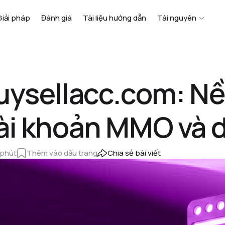
Giải pháp
Đánh giá
Tài liệu hướng dẫn
Tài nguyên
uysellacc.com: N
ài khoản MMO và d
 phút
Thêm vào dấu trang
Chia sẻ bài viết