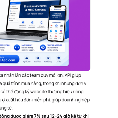
á nhân lẫn các team quy mô lớn. API giúp
a quá trình mua hàng, trong khi những đơn vị
có thể đăng ký website thương hiệu riêng
trợ xuất hóa đơn miễn phí, giúp doanh nghiệp
ứng từ.
ự động được giảm 7% sau 12–24 giờ kể từ khi