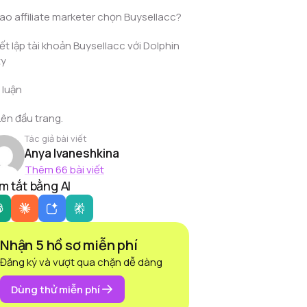
sao affiliate marketer chọn Buysellacc?
ết lập tài khoản Buysellacc với Dolphin
ty
 luận
Lên đầu trang.
Tác giả bài viết
Anya Ivaneshkina
Thêm 66 bài viết
m tắt bằng AI
Nhận 5 hồ sơ miễn phí
Đăng ký và vượt qua chặn dễ dàng
Dùng thử miễn phí