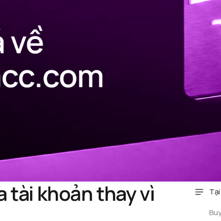
 tài khoản thay vì
Tại
Buy