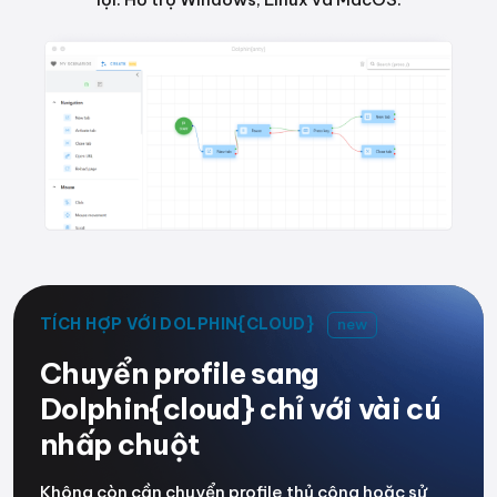
TÍCH HỢP VỚI DOLPHIN{CLOUD}
new
Chuyển profile sang
Dolphin{cloud} chỉ với vài cú
nhấp chuột
Không còn cần chuyển profile thủ công hoặc sử