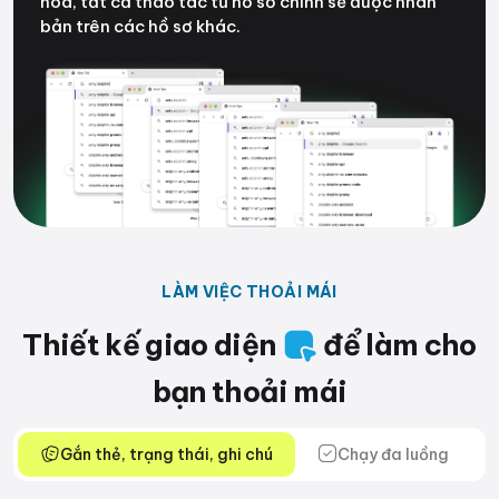
hóa, tất cả thao tác từ hồ sơ chính sẽ được nhân
bản trên các hồ sơ khác.
LÀM VIỆC THOẢI MÁI
Thiết kế giao diện
để làm cho
bạn thoải mái
Gắn thẻ, trạng thái, ghi chú
Chạy đa luồng