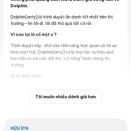
Dolphin.
Dolphin{anty} là trình duyệt ẩn danh tốt nhất trên thị
trường—tin tôi đi, tôi đã thử qua tất cả rồi.
Vì sao lại là số một ư ?
Trình duyệt này , nhờ vào tính năng trực quan và tối ưu
hóa vượt trội, Dolphin{anty} xử lý mọi tác vụ hiệu quả
hơn hẳn so với các đối thủ "có tiếng" khác trong thị
trường.
Ví dụ điển hình:
Trong hai lần mở bán gần đây trên CoinList, một đối
thủ cạnh tranh trực tiếp (tôi không tiện nêu tên,
Tôi muốn nhiều đánh giá hơn
nhưng nếu bạn đoán được thì cứ đoán) Ads* đã hoàn
toàn "sập nguồn".
Ngay cả trong những tình huống ít căng thẳng hơn,
Dolphin{anty} vẫn là công cụ không thể thiếu:
HỮU ÍCH