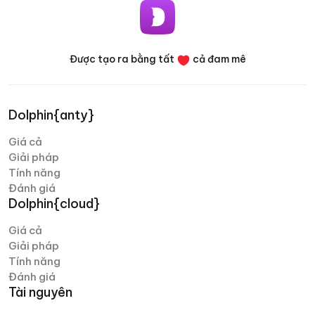
bàn, chương trình đều tận dụng đầy đủ các tính
năng quan trọng. Nếu có bất kỳ thắc mắc nào, đội
ngũ hỗ trợ khách hàng luôn sẵn sàng giúp đỡ toàn
thời gian.
Được tạo ra bằng tất
cả đam mê
Denis Denisenko
Dolphin{anty}
@+1LI1ZrhTTARmODJi
youtube.com/@denYo13
Giá cả
Giải pháp
Chúng tôi đã sử dụng sản phẩm Dolphin ngay từ khi mới
Tính năng
ra mắt. Công cụ hỗ trợ đa nền tảng là sản phẩm đầu tiên
Đánh giá
xuất hiện trên thị trường, sau đó là trình duyệt ẩn danh.
Dolphin{cloud}
Không có trình duyệt nào thiết lập tốt hơn Dolphin khi
chạy trên Facebook. Trình duyệt rất dễ sử dụng, dịch vụ
Giá cả
có thể tùy chỉnh dễ dàng – chỉ mất vài phút từ khi cài
Giải pháp
đặt đến lúc mở hồ sơ làm việc. Một ưu điểm lớn khác của
Tính năng
Dolphin là đội ngũ luôn sẵn sàng cải tiến sản phẩm; dịch
Đánh giá
vụ thường xuyên được cập nhật và nâng cấp.
Tài nguyên