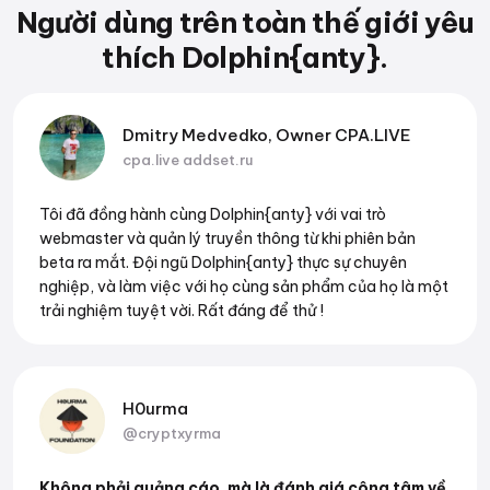
Người dùng trên toàn thế giới yêu
thích Dolphin{anty}.
Dmitry Medvedko, Owner CPA.LIVE
cpa.live
addset.ru
Tôi đã đồng hành cùng Dolphin{anty} với vai trò
webmaster và quản lý truyền thông từ khi phiên bản
beta ra mắt. Đội ngũ Dolphin{anty} thực sự chuyên
nghiệp, và làm việc với họ cùng sản phẩm của họ là một
trải nghiệm tuyệt vời. Rất đáng để thử !
H0urma
@cryptxyrma
Không phải quảng cáo, mà là đánh giá công tâm về