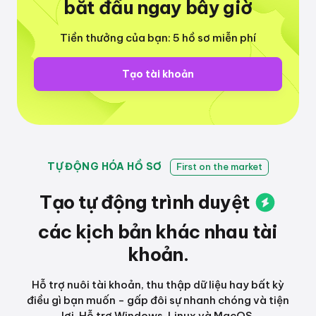
bắt đầu ngay bây giờ
Tiền thưởng của bạn: 5 hồ sơ miễn phí
Tạo tài khoản
TỰ ĐỘNG HÓA HỒ SƠ
First on the market
Tạo tự động
trình duyệt
các kịch bản khác nhau
tài
khoản.
Hỗ trợ nuôi tài khoản, thu thập dữ liệu hay bất kỳ
điều gì bạn muốn - gấp đôi sự nhanh chóng và tiện
lợi. Hỗ trợ Windows, Linux và MacOS.