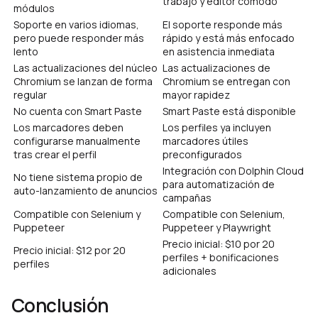
trabajo y editor cómodo
módulos
Soporte en varios idiomas,
El soporte responde más
pero puede responder más
rápido y está más enfocado
lento
en asistencia inmediata
Las actualizaciones del núcleo
Las actualizaciones de
Chromium se lanzan de forma
Chromium se entregan con
regular
mayor rapidez
No cuenta con Smart Paste
Smart Paste está disponible
Los marcadores deben
Los perfiles ya incluyen
configurarse manualmente
marcadores útiles
tras crear el perfil
preconfigurados
Integración con Dolphin Cloud
No tiene sistema propio de
para automatización de
auto-lanzamiento de anuncios
campañas
Compatible con Selenium y
Compatible con Selenium,
Puppeteer
Puppeteer y Playwright
Precio inicial: $10 por 20
Precio inicial: $12 por 20
perfiles + bonificaciones
perfiles
adicionales
Conclusión