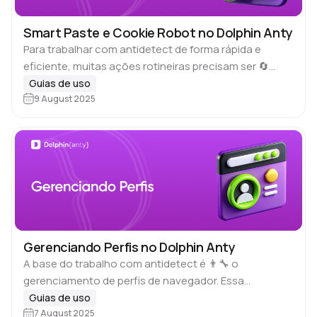
Smart Paste e Cookie Robot no Dolphin Anty
Para trabalhar com antidetect de forma rápida e
eficiente, muitas ações rotineiras precisam ser 🔄
automatizadas. No entanto, essa automação deve
Guias de uso
ser feita com cuidado para evitar desanonimização e
9 August 2025
suspeitas…
Gerenciando Perfis no Dolphin Anty
A base do trabalho com antidetect é 👨‍🔧 o
gerenciamento de perfis de navegador. Essa
funcionalidade permite liberar o espaço de trabalho,
Guias de uso
transferir navegadores para outros usuários, aplicar
7 August 2025