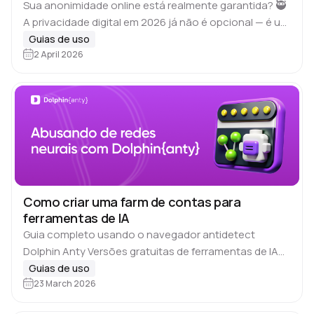
Sua anonimidade online está realmente garantida? 🥷
A privacidade digital em 2026 já não é opcional — é um
requisito básico para trabalhar online. Todos os sites
Guias de uso
tentam coletar seus…
2 April 2026
Como criar uma farm de contas para
ferramentas de IA
Guia completo usando o navegador antidetect
Dolphin Anty Versões gratuitas de ferramentas de IA
quase sempre vêm com 🙅‍♂️limites de uso (rate limits),
Guias de uso
quantidade limitada de interações ou tempo de…
23 March 2026