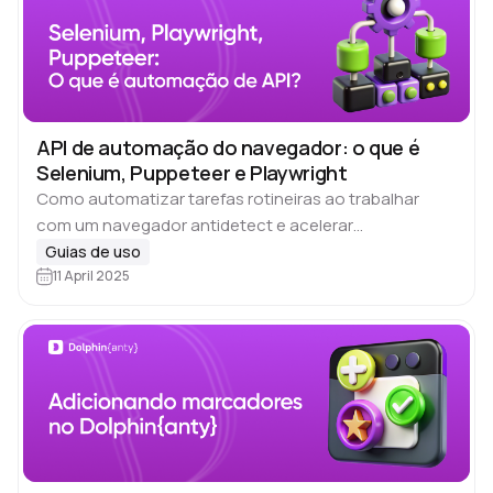
API de automação do navegador: o que é
Selenium, Puppeteer e Playwright
Como automatizar tarefas rotineiras ao trabalhar
com um navegador antidetect e acelerar
significativamente seu uso? Quando você lida com
Guias de uso
um grande número de perfis de navegador, é preciso
11 April 2025
realizar muitas…