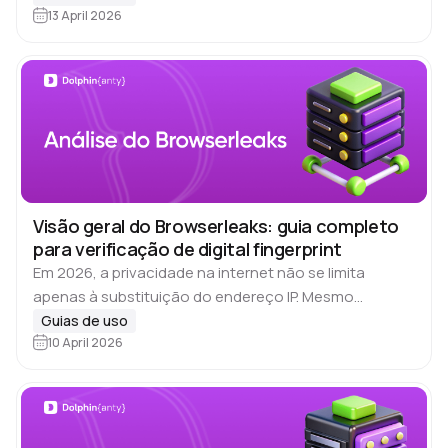
Em primeiro…
13 April 2026
Visão geral do Browserleaks: guia completo
para verificação de digital fingerprint
Em 2026, a privacidade na internet não se limita
apenas à substituição do endereço IP. Mesmo
utilizando VPN ou proxy, os sites conseguem 🔎
Guias de uso
identificar o usuário por meio do…
10 April 2026