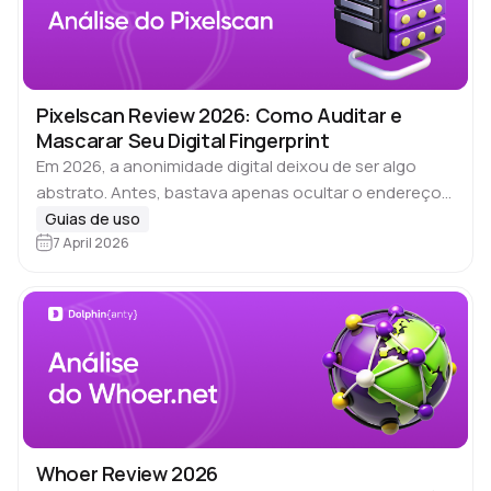
Pixelscan Review 2026: Como Auditar e
Mascarar Seu Digital Fingerprint
Em 2026, a anonimidade digital deixou de ser algo
abstrato. Antes, bastava apenas ocultar o endereço
IP usando um proxy ou VPN. Mas hoje os sites 🔎
Guias de uso
analisam dezenas de…
7 April 2026
Whoer Review 2026