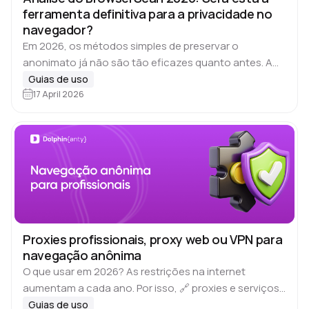
ferramenta definitiva para a privacidade no
navegador?
Em 2026, os métodos simples de preservar o
anonimato já não são tão eficazes quanto antes. A
simples substituição do endereço IP permitirá acessar
Guias de uso
o recurso desejado, mas não protegerá…
17 April 2026
Proxies profissionais, proxy web ou VPN para
navegação anônima
O que usar em 2026? As restrições na internet
aumentam a cada ano. Por isso, 🔗 proxies e serviços
de VPN estão se tornando cada vez mais populares.
Guias de uso