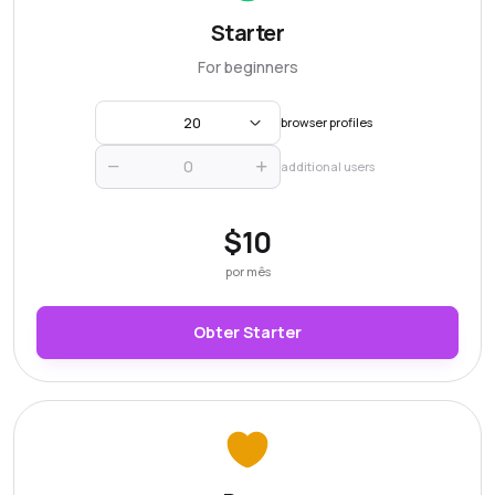
Starter
For beginners
20
browser profiles
additional users
$10
por mês
Obter Starter