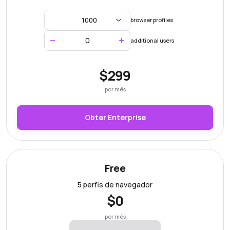
1000
browser profiles
additional users
$299
por mês
Obter Enterprise
Free
5 perfis de navegador
$
0
por mês