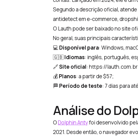
Segundo a descrição oficial, atend
antidetect em e-commerce, dropship
O Lauth pode ser baixado no site ofi
No geral, suas principais característ
💻
Disponível para
: Windows, mac
🇬🇧
Idiomas
: inglês, português, e
🔗
Site oficial
: https://lauth.com.br
💰
Planos
: a partir de $57;
🏁
Período de teste
: 7 dias para at
Análise do Dol
O
Dolphin Anty
foi desenvolvido pe
2021. Desde então, o navegador evol