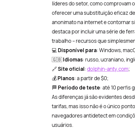
líderes do setor, como comprovam 
oferecer uma substituição eficaz de 
anonimato na internet e contornar s
destaca por incluir uma série de fe
trabalho – recursos que simplesme
💻
Disponível para
: Windows, mac
🇬🇧
Idiomas
: russo, ucraniano, in
🔗
Site oficial
:
dolphin-anty.com
;
💰
Planos
: a partir de $0;
🏁
Período de teste
: até 10 perfis
As diferenças já são evidentes desde
tarifas, mas isso não é o único pon
navegadores antidetect em condiçõe
usuários.