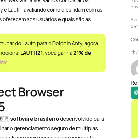
ies. Nesta análise, vamos comparar os
nav
y e Lauth, avaliando como eles lidam com as
as oferecem aos usuários e quais são as
Ava
det
Co
mudar do Lauth para o Dolphin Anty, agora
omocional
LAUTH21
, você ganha
21% de
link
.
Re
ect Browser
5
 🇧🇷
software brasileiro
desenvolvido para
ilitar o gerenciamento seguro de múltiplas
 dos players mais novos nesse segmento.