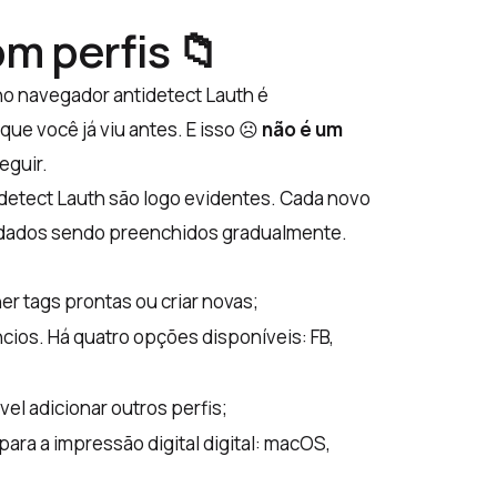
m perfis 📁
no navegador antidetect Lauth é
ue você já viu antes. E isso ☹️
não é um
eguir.
detect Lauth são logo evidentes. Cada novo
 dados sendo preenchidos gradualmente.
her tags prontas ou criar novas;
ncios. Há quatro opções disponíveis:
FB
,
el adicionar outros perfis;
para a impressão digital digital: macOS,