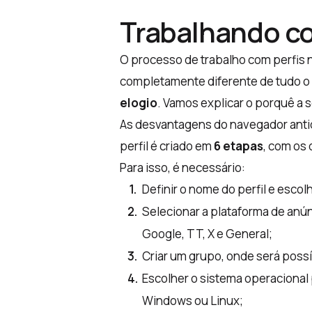
Trabalhando co
O processo de trabalho com perfis 
completamente diferente de tudo o q
elogio
. Vamos explicar o porquê a s
As desvantagens do navegador anti
perfil é criado em
6 etapas
, com os
Para isso, é necessário:
Definir o nome do perfil e escol
Selecionar a plataforma de anú
Google, TT, X e General;
Criar um grupo, onde será possív
Escolher o sistema operacional 
Windows ou Linux;