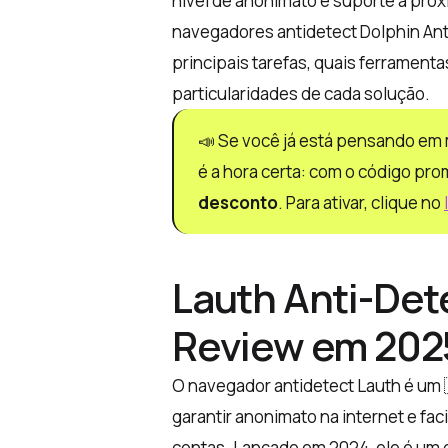
nível de anonimato e suporte a prox
navegadores antidetect Dolphin Ant
principais tarefas, quais ferrament
particularidades de cada solução.
📣 Se você já está pensando em 
é a hora certa: com o código pr
desconto
. Para ativar, clique no
Lauth Anti-Det
Review em 202
O navegador antidetect Lauth é um
garantir anonimato na internet e fac
contas. Lançado em 2024, ele é um