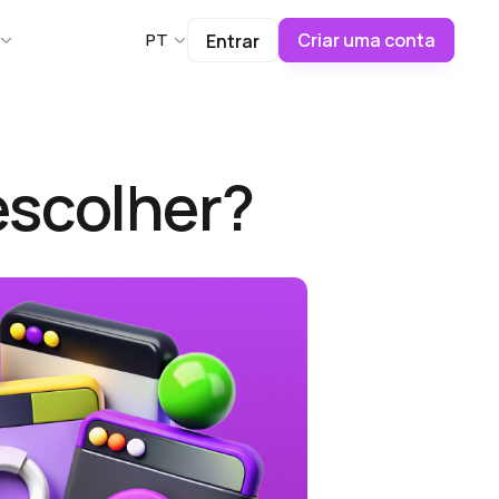
Criar uma conta
PT
Entrar
escolher?