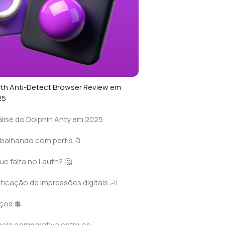
th Anti-Detect Browser Review em
25
lise do Dolphin Anty em 2025
balhando com perfis 📁
ue falta no Lauth? 🤔
ificação de impressões digitais 🦶
ços 💲
ela comparativa entre os