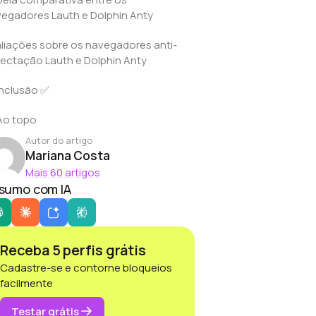
egadores Lauth e Dolphin Anty
liações sobre os navegadores anti-
ectação Lauth e Dolphin Anty
nclusão ✅
Ao topo
Autor do artigo
Mariana Costa
Mais 60 artigos
sumo com IA
Receba 5 perfis grátis
Cadastre-se e contorne bloqueios
facilmente
Testar grátis