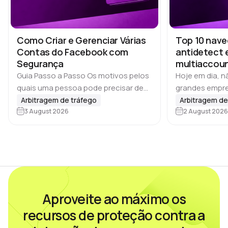
Como Criar e Gerenciar Várias
Top 10 nav
Contas do Facebook com
antidetect 
Segurança
multiaccoun
YouTube
Guia Passo a Passo Os motivos pelos
Hoje em dia, 
quais uma pessoa pode precisar de
grandes empre
várias contas costumam variar. Se
gerenciam vár
Arbitragem de tráfego
Arbitragem de
falarmos de marketing nas redes
3 August 2026
Equipes de affi
2 August 2026
sociais, publicidade online ou affiliate
agências de S
marketing, o…
conteúdo e m
Aproveite ao máximo os
recursos de proteção contra a