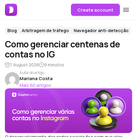
Create account
Blog
Arbitragem de tráfego
Navegador anti-detecção
Como gerenciar centenas de
contas no IG
7 August 2026
9 minutos
Autor do artigo
Mariana Costa
Mais 60 artigos
O desenvolvimento das redes sociais fez com que elas