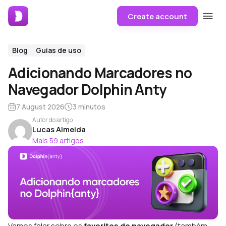
Create account
Blog
Guias de uso
Adicionando Marcadores no
Navegador Dolphin Anty
7 August 2026
3 minutos
Autor do artigo
Lucas Almeida
Mais 59 artigos
Vamos falar sobre os
favoritos do navegador
(também