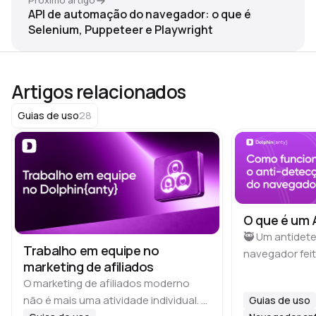
Próximo artigo
API de automação do navegador: o que é
Selenium, Puppeteer e Playwright
Artigos relacionados
28
Guias de uso
O que é um 
🥷 Um antidet
Trabalho em equipe no
navegador fei
marketing de afiliados
para multiacco
O marketing de afiliados moderno
rodar dezenas
não é mais uma atividade individual. À
Guias de uso
perfis isolado