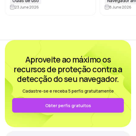
medida que as operações escalam e
Guias de uso
Navegador an
dispositivo, 
o número de perfis aumenta, a
23 June 2026
8 June 2026
sites…
distribuição de tarefas se torna
essencial,…
Aproveite ao máximo os
recursos de proteção contra a
detecção do seu navegador.
Cadastre-se e receba 5 perfis gratuitamente
Obter perfis gratuitos