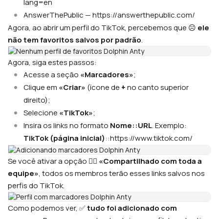
lang=en
AnswerThePublic — https://answerthepublic.com/
Agora, ao abrir um perfil do TikTok, percebemos que ☹️
ele
não tem favoritos salvos por padrão
.
Agora, siga estes passos:
Acesse a seção
«Marcadores»
;
Clique em
«Criar»
(ícone de
+
no canto superior
direito);
Selecione
«TikTok»
;
Insira os links no formato
Nome::URL
. Exemplo:
TikTok (página inicial)
::https://www.tiktok.com/
Se você ativar a opção 🙋‍♂️
«Compartilhado com toda a
equipe»
, todos os membros terão esses links salvos nos
perfis do TikTok.
Como podemos ver, ✅
tudo foi adicionado com