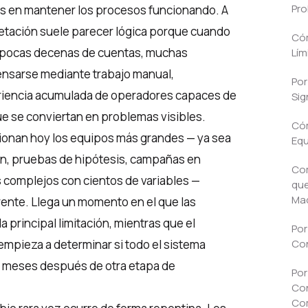
Pr
as en mantener los procesos funcionando. A
etación suele parecer lógica porque cuando
Cóm
 pocas decenas de cuentas, muchas
Lím
ensarse mediante trabajo manual,
Por
periencia acumulada de operadores capaces de
Sig
ue se conviertan en problemas visibles.
Cóm
ionan hoy los equipos más grandes — ya sea
Eq
ión, pruebas de hipótesis, campañas en
Com
 complejos con cientos de variables —
que
Ma
rente. Llega un momento en el que las
 principal limitación, mientras que el
Por
mpieza a determinar si todo el sistema
Con
e meses después de otra etapa de
Por
Con
Com