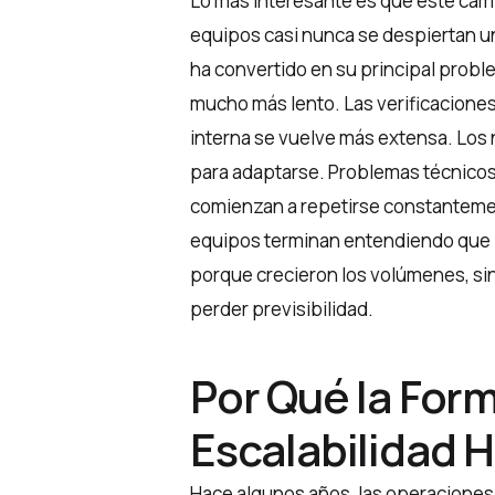
Lo más interesante es que este camb
equipos casi nunca se despiertan un
ha convertido en su principal prob
mucho más lento. Las verificacion
interna se vuelve más extensa. Lo
para adaptarse. Problemas técnicos
comienzan a repetirse constantem
equipos terminan entendiendo que 
porque crecieron los volúmenes, s
perder previsibilidad.
Por Qué la For
Escalabilidad 
Hace algunos años, las operacione