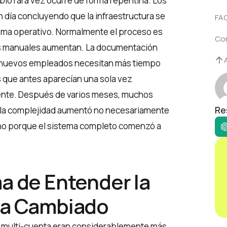
io rara vez ocurre de forma repentina. Los
 día concluyendo que la infraestructura se
FA
lema operativo. Normalmente el proceso es
Co
es manuales aumentan. La documentación
s nuevos empleados necesitan más tiempo
 que antes aparecían una sola vez
ente. Después de varios meses, muchos
Re
la complejidad aumentó no necesariamente
ino porque el sistema completo comenzó a
ma de Entender la
Ha Cambiado
s multi-cuenta eran considerablemente más