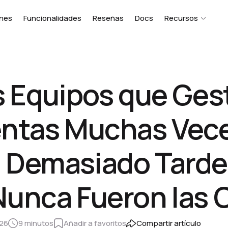
ones
Funcionalidades
Reseñas
Docs
Recursos
s Equipos que Ge
entas Muchas Vec
 Demasiado Tarde 
Nunca Fueron las 
026
9 minutos
Añadir a favoritos
Compartir artículo