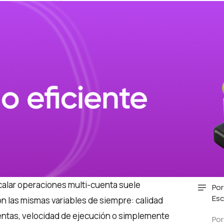
alar operaciones multi-cuenta suele
Por
Esc
n las mismas variables de siempre: calidad
entas, velocidad de ejecución o simplemente
Por