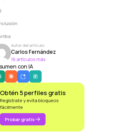
Q
nclusión
Arriba
Autor del artículo
Carlos Fernández
16 artículos más
sumen con IA
Obtén 5 perfiles gratis
Regístrate y evita bloqueos
fácilmente
Probar gratis