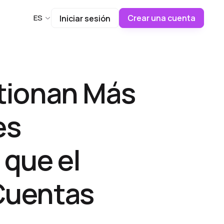
Crear una cuenta
ES
Iniciar sesión
stionan Más
es
que el
Cuentas