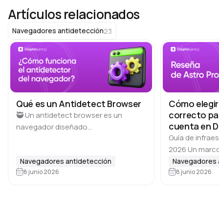
Artículos relacionados
23
Navegadores antidetección
Qué es un Antidetect Browser
Cómo elegir 
correcto par
🥷 Un antidetect browser es un
cuenta en D
navegador diseñado
Guía de infrae
específicamente para el
2026 Un marco
multiaccounting. Permite crear y
proxies reside
Navegadores antidetección
Navegadores 
ejecutar decenas o incluso cientos
8 junio 2026
datacenter a c
8 junio 2026
de perfiles aislados en un mismo
con modos de 
dispositivo, haciendo que los…
densidad y ch