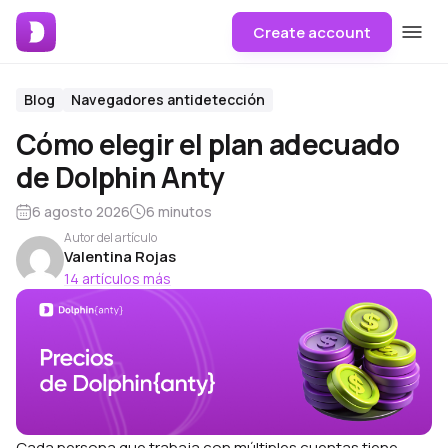
Create account
Blog
Navegadores antidetección
Cómo elegir el plan adecuado
de Dolphin Anty
6 agosto 2026
6 minutos
Autor del artículo
Valentina Rojas
14 artículos más
Cada persona que trabaja con múltiples cuentas tiene