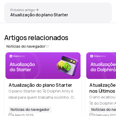
Próximo artigo
Atualização do plano Starter
Artigos relacionados
17
Notícias do navegador
Atualização do plano Starter
Atualizaçõe
nos Últimos
O plano Starter do 🚀 Dolphin Anty é
O ano acabou 
ideal para quem trabalha sozinho. O
🚀 do Dolphin 
plano inclui um único usuário, e a
série de atua
versão básica por US$10 por mês
Notícias do navegador
Notícias do n
4 March 2026
tornar o nave
3 February 20
permite criar até…