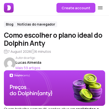
Create account
Blog
Notícias do navegador
Como escolher o plano ideal do
Dolphin Anty
7 August 2026
6 minutos
Autor do artigo
Lucas Almeida
Mais 59 artigos
Quem trabalha com multi-contas atua em
realidades e