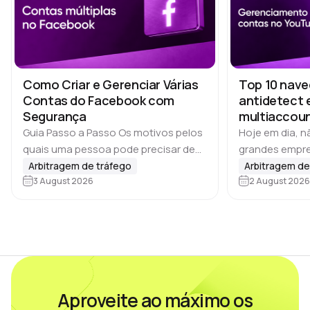
Como Criar e Gerenciar Várias
Top 10 nav
Contas do Facebook com
antidetect 
Segurança
multiaccoun
YouTube
Guia Passo a Passo Os motivos pelos
Hoje em dia, 
quais uma pessoa pode precisar de
grandes empre
várias contas costumam variar. Se
gerenciam vár
Arbitragem de tráfego
Arbitragem de
falarmos de marketing nas redes
3 August 2026
Equipes de affi
2 August 2026
sociais, publicidade online ou affiliate
agências de S
marketing, o…
conteúdo e m
Aproveite ao máximo os