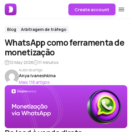
Create account
Blog
Arbitragem de tráfego
WhatsApp como ferramenta de
monetização
12 May 2026
11 minutos
Autor do artigo
Anya Ivaneshkina
Mais 118 artigos