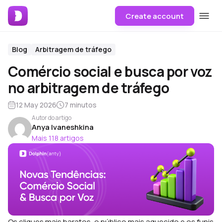
Create account
Blog
Arbitragem de tráfego
Comércio social e busca por voz
no arbitragem de tráfego
12 May 2026
7 minutos
Autor do artigo
Anya Ivaneshkina
Mais 118 artigos
Os cliques mais baratos, o público mais aquecido e os funis