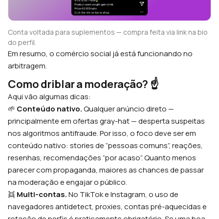
Conta voltada para suplementos — compra feita via link na bio
do perfil.
Em resumo, o comércio social já está funcionando no
arbitragem.
Como driblar a moderação?
☝️
Aqui vão algumas dicas:
🌱
Conteúdo nativo.
Qualquer anúncio direto —
principalmente em ofertas gray-hat — desperta suspeitas
nos algoritmos antifraude. Por isso, o foco deve ser em
conteúdo nativo: stories de “pessoas comuns”, reações,
resenhas, recomendações “por acaso”. Quanto menos
parecer com propaganda, maiores as chances de passar
na moderação e engajar o público.
👯
Multi-contas.
No TikTok e Instagram, o uso de
navegadores antidetect, proxies, contas pré-aquecidas e
rotação de perfis é praticamente obrigatório. Se uma boa