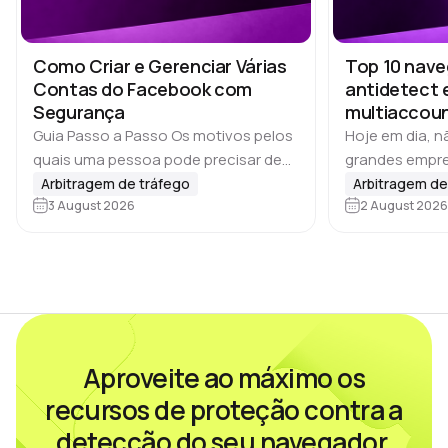
Como Criar e Gerenciar Várias
Top 10 nav
Contas do Facebook com
antidetect 
Segurança
multiaccoun
YouTube
Guia Passo a Passo Os motivos pelos
Hoje em dia, 
quais uma pessoa pode precisar de
grandes empre
várias contas costumam variar. Se
gerenciam vár
Arbitragem de tráfego
Arbitragem de
falarmos de marketing nas redes
3 August 2026
Equipes de affi
2 August 2026
sociais, publicidade online ou affiliate
agências de S
marketing, o…
conteúdo e m
Aproveite ao máximo os
recursos de proteção contra a
detecção do seu navegador.