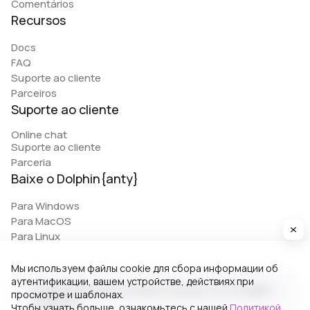
Comentários
Recursos
Docs
FAQ
Suporte ao cliente
Parceiros
Suporte ao cliente
Online chat
Suporte ao cliente
Parceria
Baixe o Dolphin{anty}
Para Windows
Para MacOS
Para Linux
Мы используем файлы cookie для сбора информации об
аутентификации, вашем устройстве, действиях при
© 2026 Zhitnyakov software solutions LTD. All rights
просмотре и шаблонах.
reserved.
Чтобы узнать больше, ознакомьтесь с нашей
Политикой