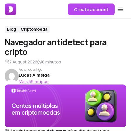
Create account
Blog
Criptomoeda
Navegador antidetect para
cripto
7 August 2026
8 minutos
Autor do artigo
Lucas Almeida
Mais 59 artigos
💸 As criptomoedas
deixaram
há muito de ser uma