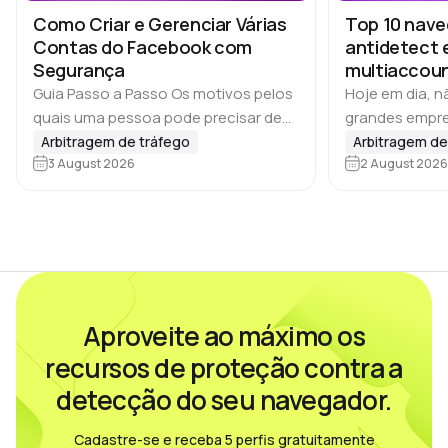
Como Criar e Gerenciar Várias
Top 10 nav
Contas do Facebook com
antidetect 
Segurança
multiaccoun
YouTube
Guia Passo a Passo Os motivos pelos
Hoje em dia, 
quais uma pessoa pode precisar de
grandes empre
várias contas costumam variar. Se
gerenciam vár
Arbitragem de tráfego
Arbitragem de
falarmos de marketing nas redes
3 August 2026
Equipes de affi
2 August 2026
sociais, publicidade online ou affiliate
agências de S
marketing, o…
conteúdo e m
Aproveite ao máximo os
recursos de proteção contra a
detecção do seu navegador.
Cadastre-se e receba 5 perfis gratuitamente