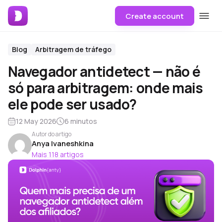
Create account
Blog
Arbitragem de tráfego
Navegador antidetect — não é
só para arbitragem: onde mais
ele pode ser usado?
12 May 2026
6 minutos
Autor do artigo
Anya Ivaneshkina
Mais 118 artigos