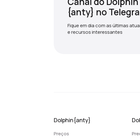
Canal do Dolphin
{anty} no Telegr
Fique em dia com as últimas atu
e recursos interessantes
Dolphin{anty}
Do
Preços
Pre