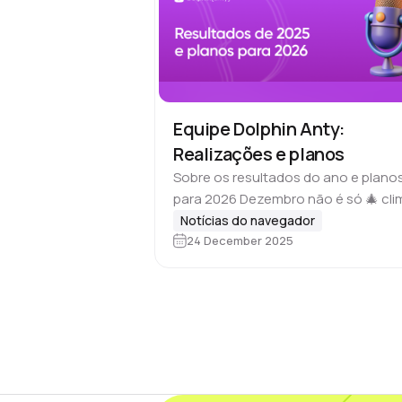
Equipe Dolphin Anty:
Realizações e planos
Sobre os resultados do ano e plano
para 2026 Dezembro não é só 🎄 cli
de fim de ano. No último mês do ano
Notícias do navegador
24 December 2025
todos fazem um balanço, planejam 