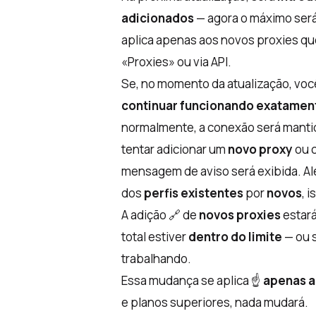
adicionados
— agora o máximo ser
aplica apenas aos novos proxies qu
«Proxies» ou via API.
Se, no momento da atualização, você
continuar funcionando exatamen
normalmente, a conexão será mantid
tentar adicionar um
novo proxy
ou c
mensagem de aviso será exibida. Alé
dos
perfis existentes
por
novos
, 
A adição 🔗 de
novos proxies
estará
total estiver
dentro do limite
— ou s
trabalhando.
Essa mudança se aplica ☝️
apenas a
e planos superiores, nada mudará.