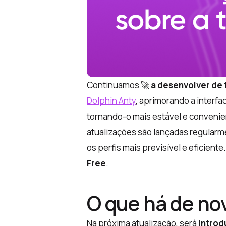
Continuamos 🚀
a desenvolver de 
Dolphin Anty
, aprimorando a interf
tornando-o mais estável e convenien
atualizações são lançadas regularm
os perfis mais previsível e eficien
Free
.
O que há de no
Na próxima atualização, será
introd