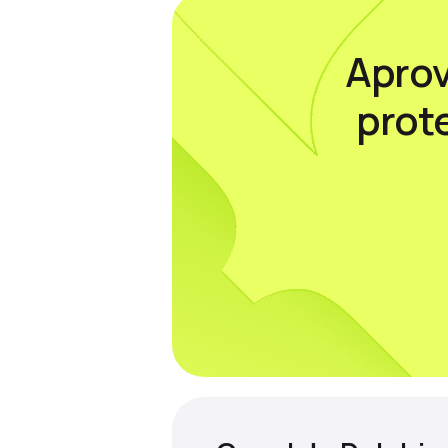
Aprov
prot