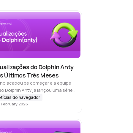
ualizações do Dolphin Anty
s Últimos Três Meses
ano acabou de começar e a equipe
do Dolphin Anty já lançou uma série
atualizações pensadas para tornar
tícias do navegador
 February 2026
avegador mais conveniente, seguro
ficiente. Nesta visão…