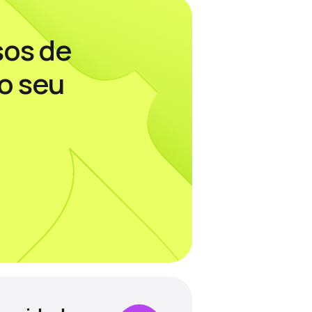
sos de
o seu