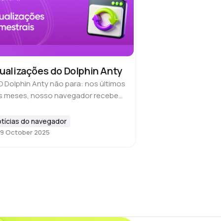
ualizações do Dolphin Anty
O Dolphin Anty não para: nos últimos
ês meses, nosso navegador recebeu
zenas de atualizações. Melhoramos
recisão da falsificação de
tícias do navegador
gerprint, implementamos o feedback
9 October 2025
 usuários e fizemos…