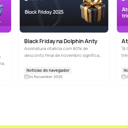
Black Friday na Dolphin Anty
At
Assinatura vitalícia com 80% de
🚀 
desconto Final de novembro significa
tr
s
uma coisa: a Black Friday está de volta.
de
ma
E isso já virou uma ótima tradição. Pelo
a p
,
Notícias do navegador
No
quarto ano consecutivo, estamos…
fin
24 November 2025
2
o…
dos