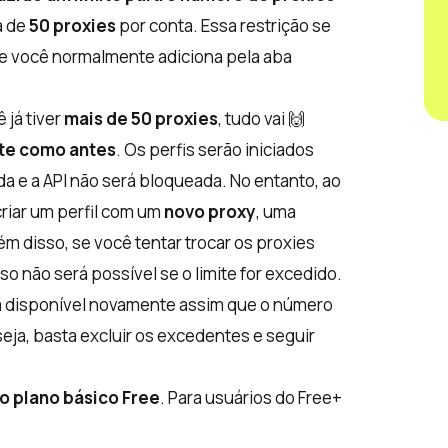
á de
50 proxies
por conta. Essa restrição se
e você normalmente adiciona pela aba
 já tiver
mais de 50 proxies
, tudo vai 🙌
te como antes
. Os perfis serão iniciados
a e a API não será bloqueada. No entanto, ao
riar um perfil com um
novo proxy
, uma
m disso, se você tentar trocar os proxies
isso não será possível se o limite for excedido.
 disponível novamente assim que o número
eja, basta excluir os excedentes e seguir
o plano básico Free
. Para usuários do Free+