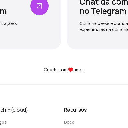
Chat da co
am
no Telegram
alizações
Comunique-se e compar
experiências na comun
Criado com
amor
lphin{cloud}
Recursos
ços
Docs