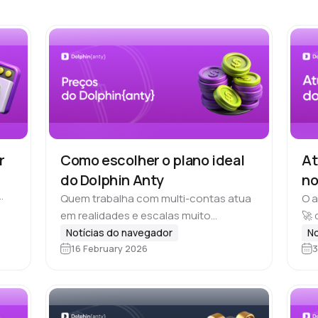
r
Como escolher o plano ideal
At
do Dolphin Anty
no
Quem trabalha com multi-contas atua
O 
em realidades e escalas muito
🚀 
diferentes. Alguns precisam de uma
de 
Notícias do navegador
No
16 February 2026
3
ferramenta para uso individual e para
o n
gerenciar apenas algumas contas,
e e
outros lideram equipes de media…