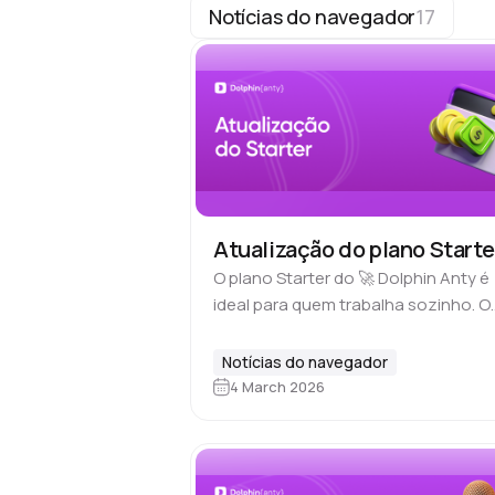
Notícias do navegador
17
Atualização do plano Starte
O plano Starter do 🚀 Dolphin Anty é
ideal para quem trabalha sozinho. O
plano inclui um único usuário, e a
versão básica por US$10 por mês
Notícias do navegador
permite criar até…
4 March 2026