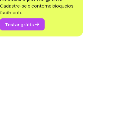
Cadastre-se e contorne bloqueios
facilmente
Testar grátis