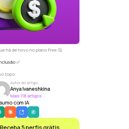
ue há de novo no plano Free 🤔
nclusão ✅
Ao topo
Autor do artigo
Anya Ivaneshkina
Mais 118 artigos
sumo com IA
Receba 5 perfis grátis