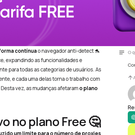
forma contínua
o navegador anti-detect 🐬
O q
ace, expandindo as funcionalidades e
Co
te para todas as categorias de usuários. As
ente, e cada uma delas torna o trabalho com
te. Desta vez, as mudanças afetaram
o plano
Re
vo no plano Free
🤔
uzido um limite para o número de proxies