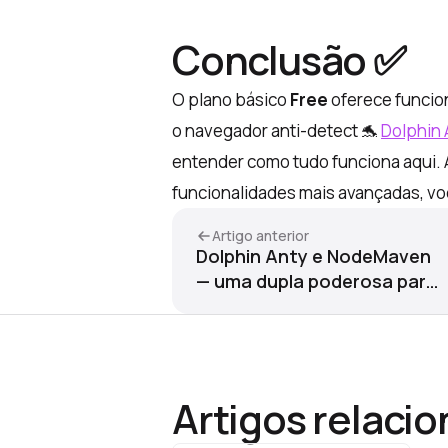
Conclusão
✅
O plano básico
Free
oferece funcion
o navegador anti-detect 🐬
Dolphin 
entender como tudo funciona aqui. 
funcionalidades mais avançadas, v
Artigo anterior
Dolphin Anty e NodeMaven
— uma dupla poderosa para
suas tarefas
Artigos relaci