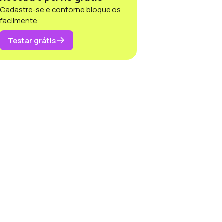
Cadastre-se e contorne bloqueios
facilmente
Testar grátis