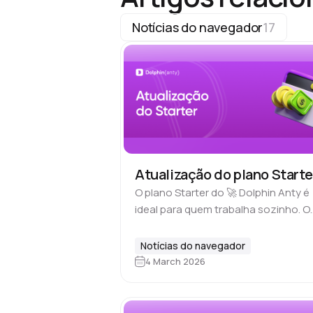
Notícias do navegador
17
Atualização do plano Starte
O plano Starter do 🚀 Dolphin Anty é
ideal para quem trabalha sozinho. O
plano inclui um único usuário, e a
versão básica por US$10 por mês
Notícias do navegador
permite criar até…
4 March 2026