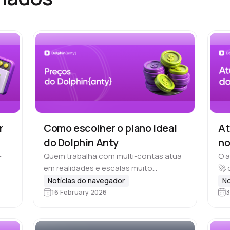
r
Como escolher o plano ideal
At
do Dolphin Anty
no
Quem trabalha com multi-contas atua
O 
em realidades e escalas muito
🚀 
diferentes. Alguns precisam de uma
de 
Notícias do navegador
No
16 February 2026
3
ferramenta para uso individual e para
o n
gerenciar apenas algumas contas,
e e
outros lideram equipes de media…