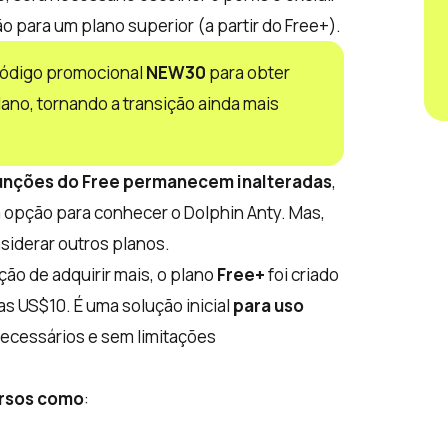
o para um plano superior (a partir do Free+).
 código promocional
NEW30
para obter
no, tornando a transição ainda mais
unções do Free permanecem inalteradas
,
 opção para conhecer o Dolphin Anty. Mas,
siderar outros planos.
ção de adquirir mais, o plano
Free+
foi criado
as US$10. É uma solução inicial
para uso
necessários e sem limitações
rsos como
: