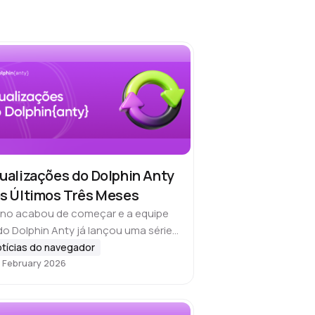
ualizações do Dolphin Anty
s Últimos Três Meses
ano acabou de começar e a equipe
do Dolphin Anty já lançou uma série
atualizações pensadas para tornar
tícias do navegador
 February 2026
avegador mais conveniente, seguro
ficiente. Nesta visão…