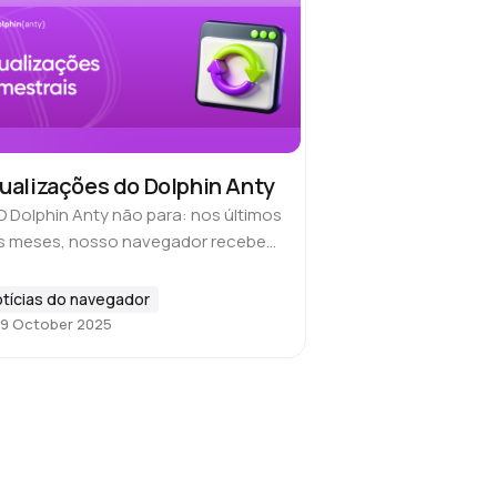
ualizações do Dolphin Anty
O Dolphin Anty não para: nos últimos
ês meses, nosso navegador recebeu
zenas de atualizações. Melhoramos
recisão da falsificação de
tícias do navegador
gerprint, implementamos o feedback
9 October 2025
 usuários e fizemos…