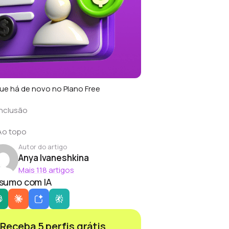
ue há de novo no Plano Free
nclusão
Ao topo
Autor do artigo
Anya Ivaneshkina
Mais 118 artigos
sumo com IA
Receba 5 perfis grátis