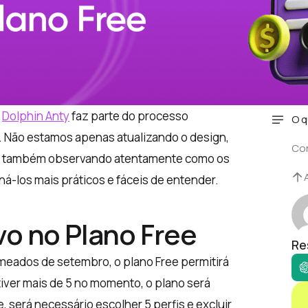

Dolphin Anty
faz parte do processo
O q
. Não estamos apenas atualizando o design,
Co
 mas também observando atentamente como os
ná-los mais práticos e fáceis de entender.
vo no Plano Free
Re
e meados de setembro, o plano Free permitirá
 tiver mais de 5 no momento, o plano será
 será necessário escolher 5 perfis e excluir