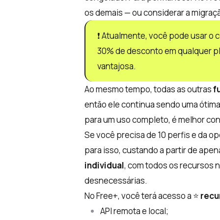
os demais — ou considerar a migraçã
❗ Atualmente, você pode usar o
30% de desconto em qualquer pla
vantajosa.
Ao mesmo tempo, todas as outras
f
então ele continua sendo uma ótima
para um uso completo, é melhor con
Se você precisa de 10 perfis e da op
para isso, custando a partir de apen
individual
, com todos os recursos 
desnecessárias.
No Free+, você terá acesso a ⭐
recu
API remota e local;