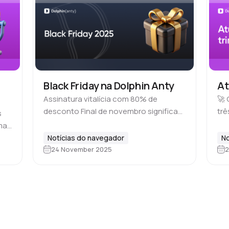
Black Friday na Dolphin Anty
At
Assinatura vitalícia com 80% de
🚀 
desconto Final de novembro significa
tr
s
uma coisa: a Black Friday está de volta.
de
ma
E isso já virou uma ótima tradição. Pelo
a p
,
Notícias do navegador
No
quarto ano consecutivo, estamos…
fin
24 November 2025
2
o…
dos