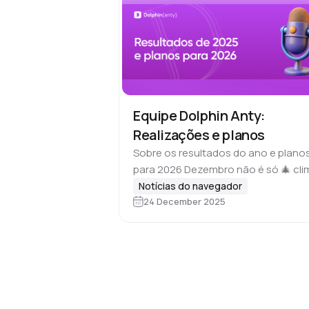
Equipe Dolphin Anty:
Realizações e planos
Sobre os resultados do ano e plano
para 2026 Dezembro não é só 🎄 cli
de fim de ano. No último mês do ano
Notícias do navegador
24 December 2025
todos fazem um balanço, planejam 