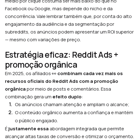
médio por clique costuma ser mais baixo do que no
Facebook ou Google, mas depende do nicho e da
concorrência. Vale lembrar também que, por conta do alto
engajamento da audiência e da segmentação por
subreddits, os anúncios podem apresentar um ROI superior
— mesmo com variações de preço.
Estratégia eficaz: Reddit Ads +
promoção orgânica
Em 2025, os afiliados 👀
combinam cada vez mais os
recursos oficiais do Reddit Ads com a promoção
orgânica
por meio de posts e comentários. Essa
combinação gera um
efeito duplo
:
Os anúncios chamam atenção e ampliam o alcance;
O conteúdo orgânico aumenta a confiança e mantém
o público engajado.
É
justamente essa
abordagem integrada que permite
alcançar altas taxas de conversão e otimizar o orçamento.