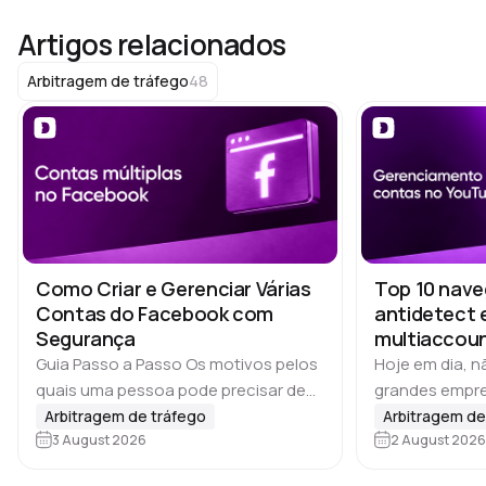
Artigos relacionados
48
Arbitragem de tráfego
Como Criar e Gerenciar Várias
Top 10 nav
Contas do Facebook com
antidetect 
Segurança
multiaccoun
YouTube
Guia Passo a Passo Os motivos pelos
Hoje em dia, 
quais uma pessoa pode precisar de
grandes empre
várias contas costumam variar. Se
gerenciam vár
Arbitragem de tráfego
Arbitragem de
falarmos de marketing nas redes
3 August 2026
Equipes de affi
2 August 2026
sociais, publicidade online ou affiliate
agências de S