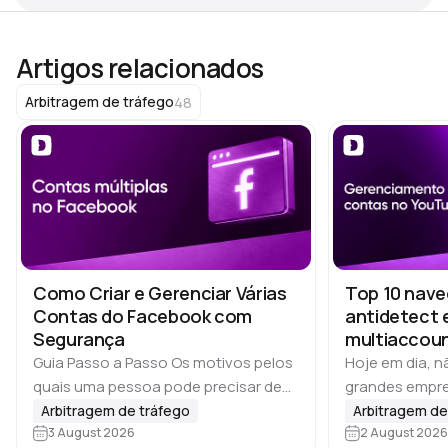
Artigos relacionados
48
Arbitragem de tráfego
Como Criar e Gerenciar Várias
Top 10 nav
Contas do Facebook com
antidetect 
Segurança
multiaccoun
YouTube
Guia Passo a Passo Os motivos pelos
Hoje em dia, 
quais uma pessoa pode precisar de
grandes empre
várias contas costumam variar. Se
gerenciam vár
Arbitragem de tráfego
Arbitragem de
falarmos de marketing nas redes
3 August 2026
Equipes de affi
2 August 2026