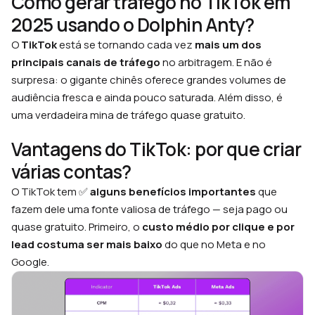
Como gerar tráfego no TikTok em
2025 usando o Dolphin Anty?
O
TikTok
está se tornando cada vez
mais um dos
principais canais de tráfego
no arbitragem. E não é
surpresa: o gigante chinês oferece grandes volumes de
audiência fresca e ainda pouco saturada. Além disso, é
uma verdadeira mina de tráfego quase gratuito.
Vantagens do TikTok: por que criar
várias contas?
O TikTok tem ✅
alguns benefícios importantes
que
fazem dele uma fonte valiosa de tráfego — seja pago ou
quase gratuito. Primeiro, o
custo médio por clique e por
lead costuma ser mais baixo
do que no Meta e no
Google.