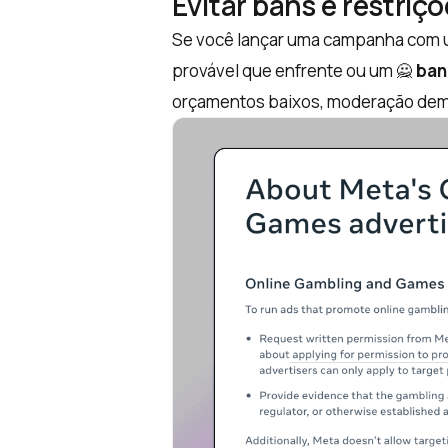
Evitar bans e restri
Se você lançar uma campanha com u
provável que enfrente ou um 🙅
ban
orçamentos baixos, moderação demo