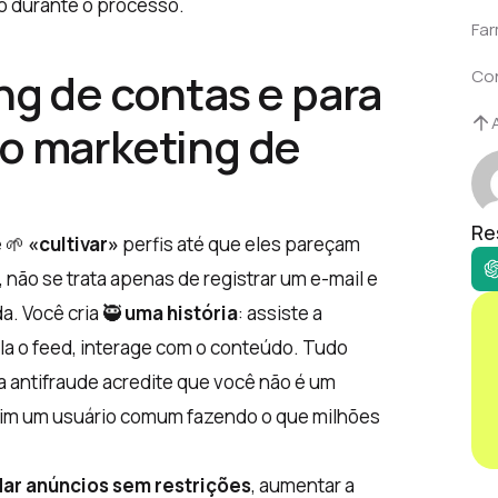
ão durante o processo.
Far
ng de contas e para
Co
no marketing de
Re
e 🌱
«cultivar»
perfis até que eles pareçam
, não se trata apenas de registrar um e-mail e
da. Você cria 🥷
uma história
: assiste a
ola o feed, interage com o conteúdo. Tudo
a antifraude acredite que você não é um
 sim um usuário comum fazendo o que milhões
dar anúncios sem restrições
, aumentar a