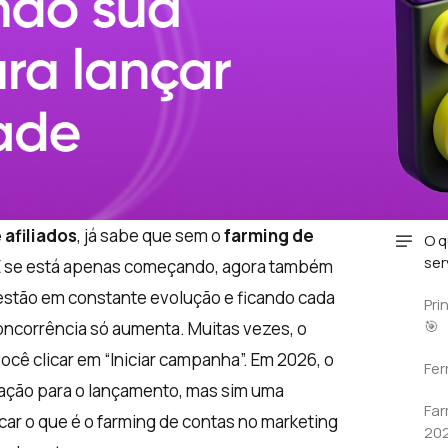
 afiliados
, já sabe que sem o
farming de
O q
ser
e. E se está apenas começando, agora também
 estão em constante evolução e ficando cada
Pri
🎯
oncorrência só aumenta. Muitas vezes, o
ê clicar em “Iniciar campanha”. Em 2026, o
Fer
ação para o lançamento, mas sim uma
Far
car o que é o farming de contas no marketing
20