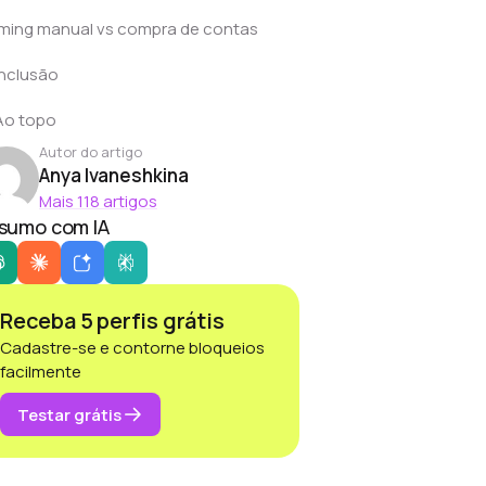
ming manual vs compra de contas
nclusão
Ao topo
Autor do artigo
Anya Ivaneshkina
Mais 118 artigos
sumo com IA
Receba 5 perfis grátis
Cadastre-se e contorne bloqueios
facilmente
Testar grátis