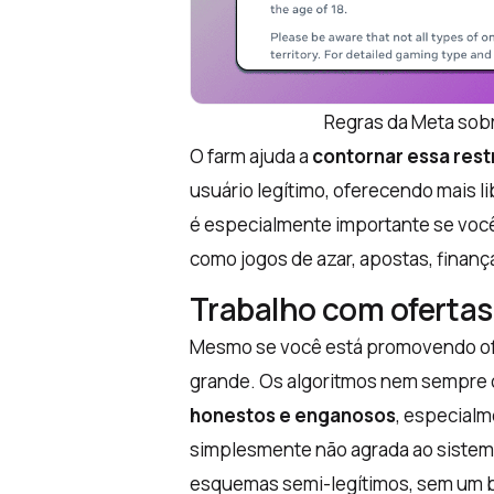
Regras da Meta sobr
O farm ajuda a
contornar essa rest
usuário legítimo, oferecendo mais l
é especialmente importante se você
como jogos de azar, apostas, finança
Trabalho com ofertas 
Mesmo se você está promovendo ofer
grande. Os algoritmos nem sempre c
honestos e enganosos
, especialm
simplesmente não agrada ao sistema
esquemas semi-legítimos, sem um b