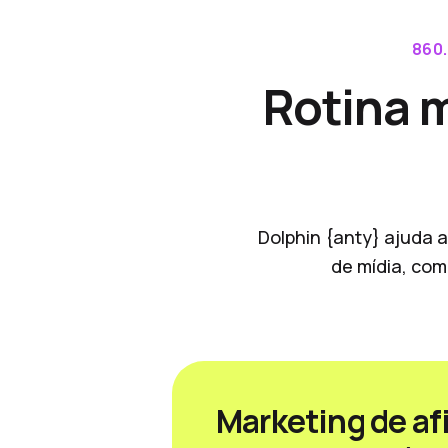
860
Rotina 
Dolphin {anty} ajuda a
de mídia, com
Marketing de afi