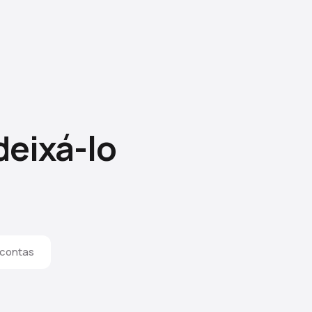
deixá-lo
 contas