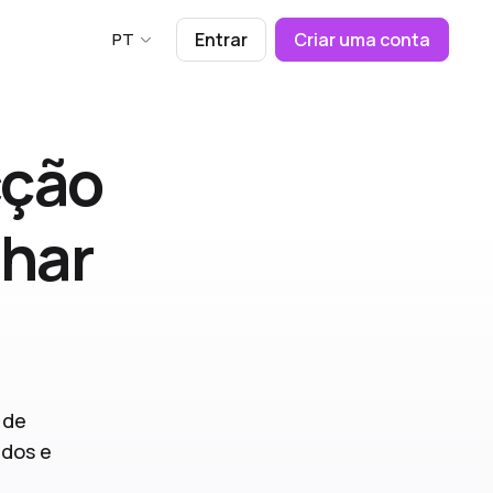
PT
Entrar
Criar uma conta
cção
nhar
 de
ados e