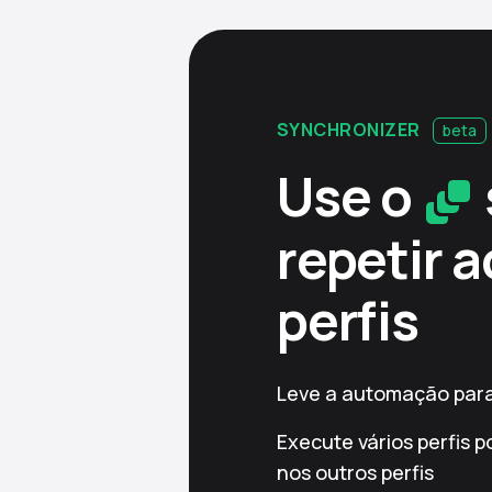
SYNCHRONIZER
beta
Use o
repetir 
perfis
Leve a automação para 
Execute vários perfis p
nos outros perfis