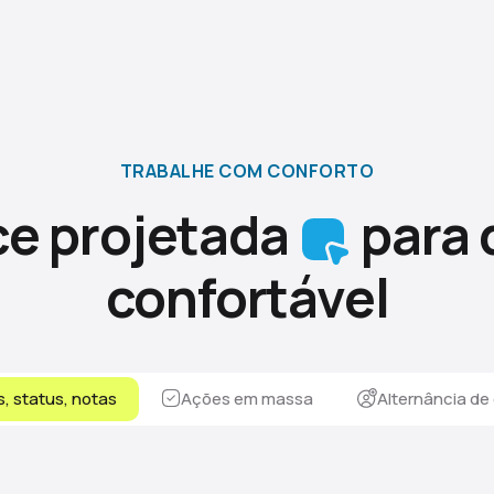
TRABALHE COM CONFORTO
ce projetada
para 
confortável
, status, notas
Ações em massa
Alternância de