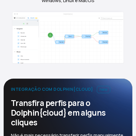
Windows, Linux e MacOS
INTEGRAÇÃO COM DOLPHIN{CLOUD}
new
Transfira perfis para o
Dolphin{cloud} em alguns
cliques
Não é mais necessário transferir perfis manualmente