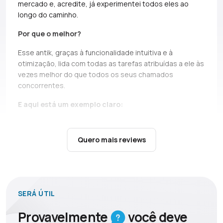
mercado e, acredite, já experimentei todos eles ao
longo do caminho.
Por que o melhor?
Esse antik, graças à funcionalidade intuitiva e à
otimização, lida com todas as tarefas atribuídas a ele às
vezes melhor do que todos os seus chamados
concorrentes.
E aqui está um exemplo claro:
At the last two seals, a direct competitor *without
names, but if you can, Ads* simply does not bear and
Quero mais reviews
falls down.
It’s not only about high load during the queue,
there are cases when you just can’t open profiles during
the seil, and this is a critical moment, in which Dolphin
shows itself above all praise.
SERÁ ÚTIL
Em situações menos estressantes, o Dolphin também
é simplesmente indispensável:
Provavelmente
você
deve