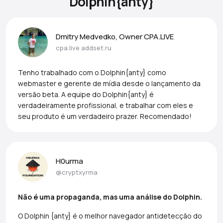
Dolphin{anty}
Dmitry Medvedko, Owner CPA.LIVE
cpa.live
addset.ru
Tenho trabalhado com o Dolphin{anty} como
webmaster e gerente de mídia desde o lançamento da
versão beta. A equipe do Dolphin{anty} é
verdadeiramente profissional, e trabalhar com eles e
seu produto é um verdadeiro prazer. Recomendado!
H0urma
@cryptxyrma
Não é uma propaganda, mas uma análise do Dolphin.
O Dolphin {anty} é o melhor navegador antidetecção do