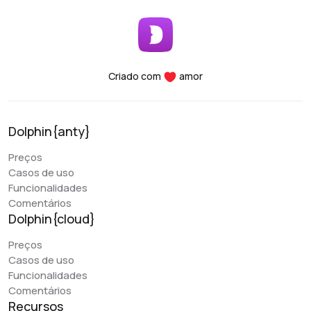
Segurança: Você pode vincular sua conta à
autenticação de dois fatores e mantê-la segura em
seu próprio PC.
Funcionalidade: Todos os parâmetros necessários
para classificação, organização e filtragem estão
Criado com
amor
convenientemente acessíveis.
Desempenho: Independentemente de você estar
usando um laptop ou um desktop, esse programa
Dolphin{anty}
suporta e utiliza todos os seus recursos
essenciais. Em caso de dúvidas, a equipe de
Preços
suporte ao cliente está sempre disponível para
Casos de uso
ajudá-lo, fornecendo ajuda a qualquer hora do dia.
Funcionalidades
Comentários
Dolphin{cloud}
Preços
Denis Denisenko
Casos de uso
@+1LI1ZrhTTARmODJi
youtube.com/@denYo13
Funcionalidades
Comentários
Comecei a usar os produtos Dolphin desde o momento
Recursos