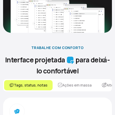
TRABALHE COM CONFORTO
Interface projetada
para deixá-
lo confortável
Tags, status, notas
Ações em massa
Alte