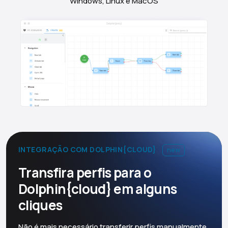
Windows, Linux e MacOS
INTEGRAÇÃO COM DOLPHIN{CLOUD}
new
Transfira perfis para o
Dolphin{cloud} em alguns
cliques
Não é mais necessário transferir perfis manualmente