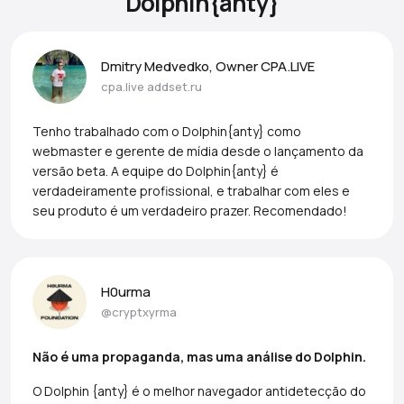
Dolphin{anty}
Dmitry Medvedko, Owner CPA.LIVE
cpa.live
addset.ru
Tenho trabalhado com o Dolphin{anty} como
webmaster e gerente de mídia desde o lançamento da
versão beta. A equipe do Dolphin{anty} é
verdadeiramente profissional, e trabalhar com eles e
seu produto é um verdadeiro prazer. Recomendado!
H0urma
@cryptxyrma
Não é uma propaganda, mas uma análise do Dolphin.
O Dolphin {anty} é o melhor navegador antidetecção do