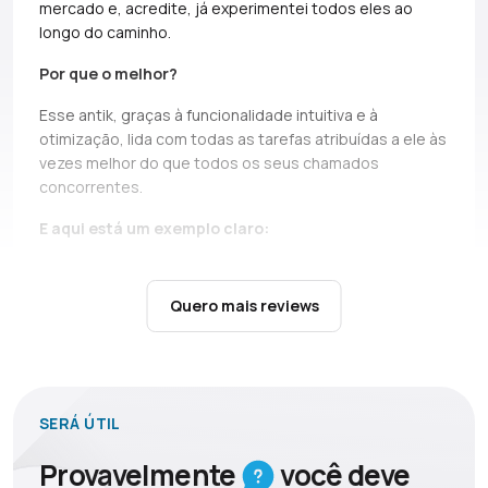
mercado e, acredite, já experimentei todos eles ao
longo do caminho.
Por que o melhor?
Esse antik, graças à funcionalidade intuitiva e à
otimização, lida com todas as tarefas atribuídas a ele às
vezes melhor do que todos os seus chamados
concorrentes.
E aqui está um exemplo claro:
At the last two seals, a direct competitor *without
names, but if you can, Ads* simply does not bear and
Quero mais reviews
falls down.
It’s not only about high load during the queue,
there are cases when you just can’t open profiles during
the seil, and this is a critical moment, in which Dolphin
shows itself above all praise.
SERÁ ÚTIL
Em situações menos estressantes, o Dolphin também
é simplesmente indispensável:
Provavelmente
você
deve