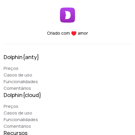
Segurança: Você pode vincular sua conta à
autenticação de dois fatores e mantê-la segura em
seu próprio PC.
Funcionalidade: Todos os parâmetros necessários
para classificação, organização e filtragem estão
Criado com
amor
convenientemente acessíveis.
Desempenho: Independentemente de você estar
usando um laptop ou um desktop, esse programa
Dolphin{anty}
suporta e utiliza todos os seus recursos
essenciais. Em caso de dúvidas, a equipe de
Preços
suporte ao cliente está sempre disponível para
Casos de uso
ajudá-lo, fornecendo ajuda a qualquer hora do dia.
Funcionalidades
Comentários
Dolphin{cloud}
Preços
Denis Denisenko
Casos de uso
@+1LI1ZrhTTARmODJi
youtube.com/@denYo13
Funcionalidades
Comentários
Comecei a usar os produtos Dolphin desde o momento
Recursos