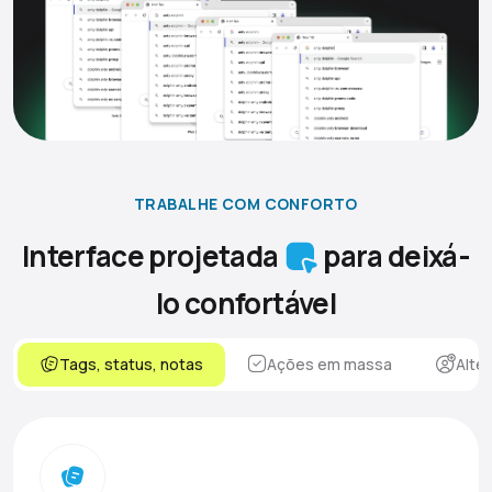
TRABALHE COM CONFORTO
Interface projetada
para deixá-
lo confortável
Tags, status, notas
Ações em massa
Alte