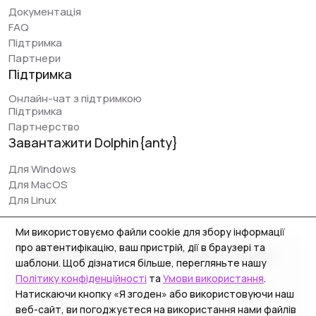
сервіси легко налаштовуються - від установки і до
Документація
запуску перших заливок може пройти 5-10 хвилин. Так
FAQ
само найголовнішою перевагою проєкту Dolphin є
Підтримка
відкритість команди до нових доопрацювань, сервіс
Партнери
часто апається і поліпшується.
Підтримка
Онлайн-чат з підтримкою
Підтримка
Партнерство
Early Berkut
Завантажити Dolphin{anty}
@earlyberkut
Для Windows
Використовую тільки Дольфін останніми місяцями. В
Для MacOS
цілому користуватися дуже зручно та комфортно,
Для Linux
надав доступ до браузера працівнику і можу
працювати з ним на одних профілях, які
Ми використовуємо файли cookie для збору інформації
синхронізуються - дуже зручно.
про автентифікацію, ваш пристрій, дії в браузері та
© 2026 Zhitnyakov software solutions LTD. All rights
шаблони. Щоб дізнатися більше, перегляньте нашу
Єдина проблема - у працівника чомусь трапляються
reserved.
Політику конфіденційності
та
Умови використання
.
неполадки з розширенням, виникають якісь збої і
Georgiou A`13, Stala Court off. 3, Germasogeia 4040,
Натискаючи кнопку «Я згоден» або використовуючи наш
доводиться іноді його перевстановлювати. Також
Limassol, Cyprus
веб-сайт, ви погоджуєтеся на використання нами файлів