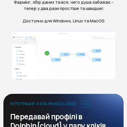
Фармінг, збір даних та все, чего душа забажає -
тепер у два рази простіше та швидше!
Доступно для Windows, Linux та MacOS
ІНТЕГРАЦІЯ З DOLPHIN{CLOUD}
new
Передавай профілі в
Dolphin{cloud} у пару кліків