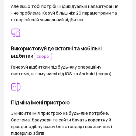
Але якщо тобі потрібні індивідуальні налаштування
- не проблема. Керуй більш ніж 20 параметрами та
створюй свій уникальний відбиток
Використовуй десктопні та мобільні
відбитки
скоро
Генеруй відбиткии під будь-яку операційну
систему, в тому числі під iOS та Android (скоро)
Підміна імені пристрою
Змінюйте ім’я пристрою на будь-яке потрібне.
Система, браузери та сайти бачать коректну й
правдоподібну назву без стандартних значень і
підозрілих збігів