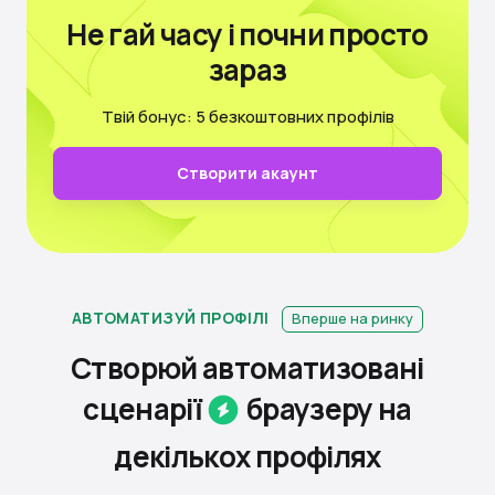
Не гай часу
і почни просто
зараз
Твій бонус: 5 безкоштовних профілів
Створити акаунт
АВТОМАТИЗУЙ ПРОФІЛІ
Вперше на ринку
Створюй автоматизовані
сценарії
браузеру на
декiлькох
профілях