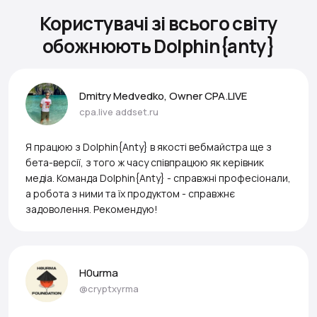
Користувачі зі всього світу
обожнюють Dolphin{anty}
Dmitry Medvedko, Owner CPA.LIVE
cpa.live
addset.ru
Я працюю з Dolphin{Anty} в якості вебмайстра ще з
бета-версії, з того ж часу співпрацюю як керівник
медіа. Команда Dolphin{Anty} - справжні професіонали,
а робота з ними та їх продуктом - справжнє
задоволення. Рекомендую!
H0urma
@cryptxyrma