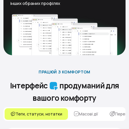
інших обраних профілях
ПРАЦЮЙ З КОМФОРТОМ
Інтерфейс
продуманий для
вашого комфорту
Теги, статуси, нотатки
Масові дії
Переми