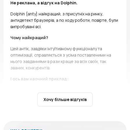
Не реклама, а відгук на Dolphin.
Dolphin {anty} найкращий, з присутніх на ринку,
антидетект браузерів, а по ходу роботи, повірте, були
випробувані всі.
Чому найкращий?
Цей антік, завдяки інтуїтивному функціоналу та
оптимізації, справляється з усіма поставленими на
нього завданнями в рази краще за всіх своїх, так
званих, конкурентів.
І ось вам наочний приклад:
At the last two seals, a direct competitor *without
names, but if you can, Ads* simply does not bear and
Хочу більше відгуків
falls down.
It’s not only about high load during the queue,
there are cases when you just can’t open profiles during
the seil, and this is a critical moment, in which Dolphin
shows itself above all praise.