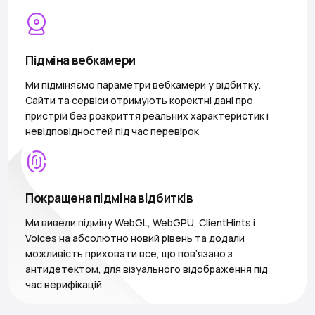
Підміна вебкамери
Ми підміняємо параметри вебкамери у відбитку.
Сайти та сервіси отримують коректні дані про
пристрій без розкриття реальних характеристик і
невідповідностей під час перевірок
Покращена підміна відбитків
Ми вивели підміну WebGL, WebGPU, ClientHints і
Voices на абсолютно новий рівень та додали
можливість приховати все, що пов’язано з
антидетектом, для візуального відображення під
час верифікацій