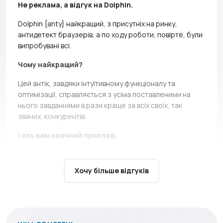
Не реклама, а відгук на Dolphin.
Dolphin {anty} найкращий, з присутніх на ринку,
антидетект браузерів, а по ходу роботи, повірте, були
випробувані всі.
Чому найкращий?
Цей антік, завдяки інтуїтивному функціоналу та
оптимізації, справляється з усіма поставленими на
нього завданнями в рази краще за всіх своїх, так
званих, конкурентів.
І ось вам наочний приклад:
At the last two seals, a direct competitor *without
names, but if you can, Ads* simply does not bear and
Хочу більше відгуків
falls down.
It’s not only about high load during the queue,
there are cases when you just can’t open profiles during
the seil, and this is a critical moment, in which Dolphin
shows itself above all praise.