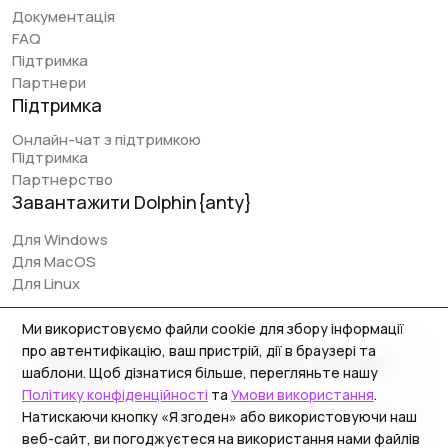
сервіси легко налаштовуються - від установки і до
Документація
запуску перших заливок може пройти 5-10 хвилин. Так
FAQ
само найголовнішою перевагою проєкту Dolphin є
Підтримка
відкритість команди до нових доопрацювань, сервіс
Партнери
часто апається і поліпшується.
Підтримка
Онлайн-чат з підтримкою
Підтримка
Партнерство
Early Berkut
Завантажити Dolphin{anty}
@earlyberkut
Для Windows
Використовую тільки Дольфін останніми місяцями. В
Для MacOS
цілому користуватися дуже зручно та комфортно,
Для Linux
надав доступ до браузера працівнику і можу
працювати з ним на одних профілях, які
Ми використовуємо файли cookie для збору інформації
синхронізуються - дуже зручно.
про автентифікацію, ваш пристрій, дії в браузері та
© 2026 Zhitnyakov software solutions LTD. All rights
шаблони. Щоб дізнатися більше, перегляньте нашу
Єдина проблема - у працівника чомусь трапляються
reserved.
Політику конфіденційності
та
Умови використання
.
неполадки з розширенням, виникають якісь збої і
Georgiou A`13, Stala Court off. 3, Germasogeia 4040,
Натискаючи кнопку «Я згоден» або використовуючи наш
доводиться іноді його перевстановлювати. Також
Limassol, Cyprus
веб-сайт, ви погоджуєтеся на використання нами файлів