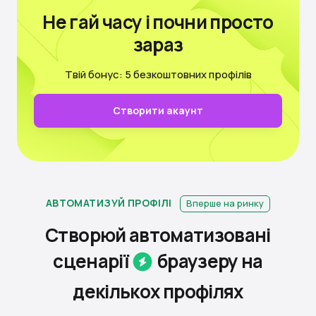
Не гай часу
і почни просто
зараз
Твій бонус: 5 безкоштовних профілів
Створити акаунт
АВТОМАТИЗУЙ ПРОФІЛІ
Вперше на ринку
Створюй автоматизовані
сценарії
браузеру на
декiлькох
профілях