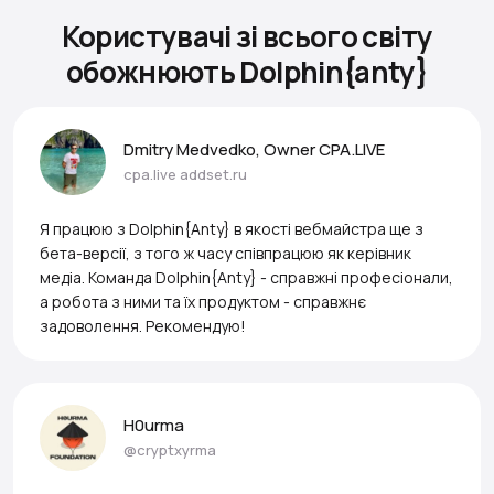
Користувачі зі всього світу
обожнюють Dolphin{anty}
Dmitry Medvedko, Owner CPA.LIVE
cpa.live
addset.ru
Я працюю з Dolphin{Anty} в якості вебмайстра ще з
бета-версії, з того ж часу співпрацюю як керівник
медіа. Команда Dolphin{Anty} - справжні професіонали,
а робота з ними та їх продуктом - справжнє
задоволення. Рекомендую!
H0urma
@cryptxyrma