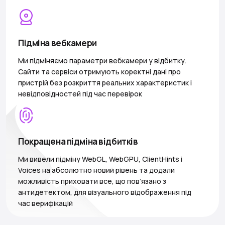
Підміна вебкамери
Ми підміняємо параметри вебкамери у відбитку.
Сайти та сервіси отримують коректні дані про
пристрій без розкриття реальних характеристик і
невідповідностей під час перевірок
Покращена підміна відбитків
Ми вивели підміну WebGL, WebGPU, ClientHints і
Voices на абсолютно новий рівень та додали
можливість приховати все, що пов’язано з
антидетектом, для візуального відображення під
час верифікацій