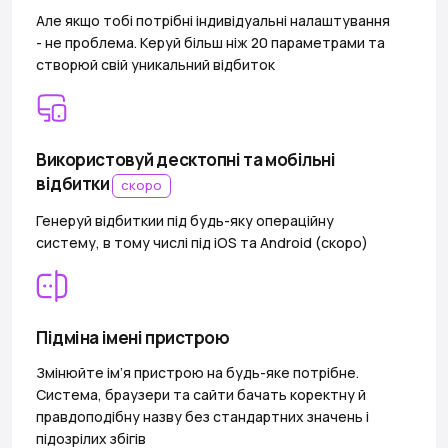
Але якщо тобі потрібні індивідуальні налаштування
- не проблема. Керуй більш ніж 20 параметрами та
створюй свій уникальний відбиток
Використовуй десктопні та мобільні
відбитки
скоро
Генеруй відбиткии під будь-яку операційну
систему, в тому числі під iOS та Android (скоро)
Підміна імені пристрою
Змінюйте ім’я пристрою на будь-яке потрібне.
Система, браузери та сайти бачать коректну й
правдоподібну назву без стандартних значень і
підозрілих збігів