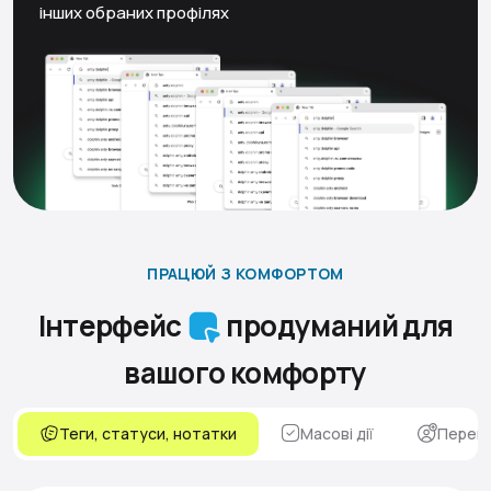
інших обраних профілях
ПРАЦЮЙ З КОМФОРТОМ
Інтерфейс
продуманий для
вашого комфорту
Теги, статуси, нотатки
Масові дії
Переми