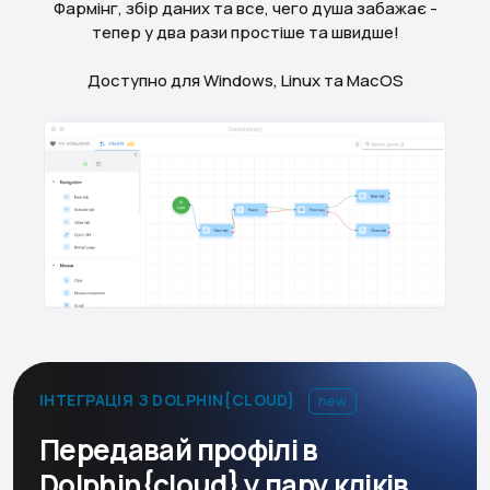
Фармінг, збір даних та все, чего душа забажає -
тепер у два рази простіше та швидше!
Доступно для Windows, Linux та MacOS
ІНТЕГРАЦІЯ З DOLPHIN{CLOUD}
new
Передавай профілі в
Dolphin{cloud} у пару кліків