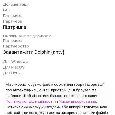
сервіси легко налаштовуються - від установки і до
Документація
запуску перших заливок може пройти 5-10 хвилин. Так
FAQ
само найголовнішою перевагою проєкту Dolphin є
Підтримка
відкритість команди до нових доопрацювань, сервіс
Партнери
часто апається і поліпшується.
Підтримка
Онлайн-чат з підтримкою
Підтримка
Партнерство
Early Berkut
Завантажити Dolphin{anty}
@earlyberkut
Для Windows
Використовую тільки Дольфін останніми місяцями. В
Для MacOS
цілому користуватися дуже зручно та комфортно,
Для Linux
надав доступ до браузера працівнику і можу
працювати з ним на одних профілях, які
Ми використовуємо файли cookie для збору інформації
синхронізуються - дуже зручно.
про автентифікацію, ваш пристрій, дії в браузері та
© 2026 Zhitnyakov software solutions LTD. All rights
шаблони. Щоб дізнатися більше, перегляньте нашу
Єдина проблема - у працівника чомусь трапляються
reserved.
Політику конфіденційності
та
Умови використання
.
неполадки з розширенням, виникають якісь збої і
Georgiou A`13, Stala Court off. 3, Germasogeia 4040,
Натискаючи кнопку «Я згоден» або використовуючи наш
доводиться іноді його перевстановлювати. Також
Limassol, Cyprus
веб-сайт, ви погоджуєтеся на використання нами файлів