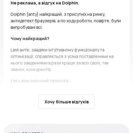
Не реклама, а відгук на Dolphin.
Dolphin {anty} найкращий, з присутніх на ринку,
антидетект браузерів, а по ходу роботи, повірте, були
випробувані всі.
Чому найкращий?
Цей антік, завдяки інтуїтивному функціоналу та
оптимізації, справляється з усіма поставленими на
нього завданнями в рази краще за всіх своїх, так
званих, конкурентів.
І ось вам наочний приклад:
At the last two seals, a direct competitor *without
names, but if you can, Ads* simply does not bear and
Хочу більше відгуків
falls down.
It’s not only about high load during the queue,
there are cases when you just can’t open profiles during
the seil, and this is a critical moment, in which Dolphin
shows itself above all praise.