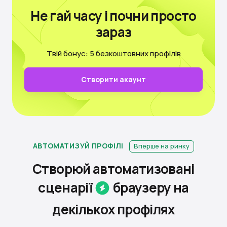
Не гай часу
і почни просто
зараз
Твій бонус: 5 безкоштовних профілів
Створити акаунт
АВТОМАТИЗУЙ ПРОФІЛІ
Вперше на ринку
Створюй автоматизовані
сценарії
браузеру на
декiлькох
профілях