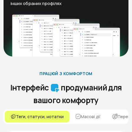
інших обраних профілях
ПРАЦЮЙ З КОМФОРТОМ
Інтерфейс
продуманий для
вашого комфорту
Теги, статуси, нотатки
Масові дії
Переми