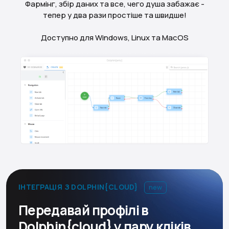
Фармінг, збір даних та все, чего душа забажає -
тепер у два рази простіше та швидше!
Доступно для Windows, Linux та MacOS
ІНТЕГРАЦІЯ З DOLPHIN{CLOUD}
new
Передавай профілі в
Dolphin{cloud} у пару кліків