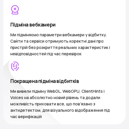
Підміна вебкамери
Ми підміняємо параметри вебкамери у відбитку.
Сайти та сервіси отримують коректні дані про
пристрій без розкриття реальних характеристик і
невідповідностей під час перевірок
Покращена підміна відбитків
Ми вивели підміну WebGL, WebGPU, ClientHints і
Voices на абсолютно новий рівень та додали
можливість приховати все, що пов’язано з
антидетектом, для візуального відображення під
час верифікацій