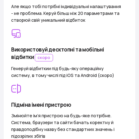
Але якщо тобі потрібні індивідуальні налаштування
- не проблема. Керуй більш ніж 20 параметрами та
створюй свій уникальний відбиток
Використовуй десктопні та мобільні
відбитки
скоро
Генеруй відбиткии під будь-яку операційну
систему, в тому числі під iOS та Android (скоро)
Підміна імені пристрою
Змінюйте ім’я пристрою на будь-яке потрібне.
Система, браузери та сайти бачать коректну й
правдоподібну назву без стандартних значень і
підозрілих збігів