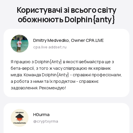
Користувачі зі всього світу
обожнюють Dolphin{anty}
Dmitry Medvedko, Owner CPA.LIVE
cpa.live
addset.ru
Я працюю з Dolphin{Anty} в якості вебмайстра ще з
бета-версії, з того ж часу співпрацюю як керівник
медіа. Команда Dolphin{Anty} - справжні професіонали,
а робота з ними та їх продуктом - справжнє
задоволення. Рекомендую!
H0urma
@cryptxyrma