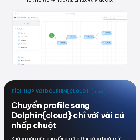
TÍCH HỢP VỚI DOLPHIN{CLOUD}
new
Chuyển profile sang
Dolphin{cloud} chỉ với vài cú
nhấp chuột
Không còn cần chuyển profile thủ công hoặc sử