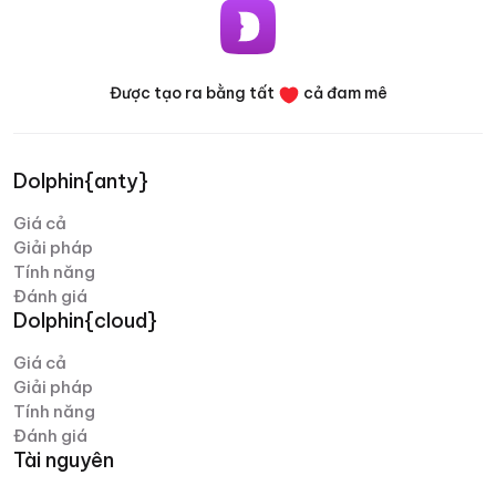
bàn, chương trình đều tận dụng đầy đủ các tính
năng quan trọng. Nếu có bất kỳ thắc mắc nào, đội
ngũ hỗ trợ khách hàng luôn sẵn sàng giúp đỡ toàn
thời gian.
Được tạo ra bằng tất
cả đam mê
Denis Denisenko
Dolphin{anty}
@+1LI1ZrhTTARmODJi
youtube.com/@denYo13
Giá cả
Giải pháp
Chúng tôi đã sử dụng sản phẩm Dolphin ngay từ khi mới
Tính năng
ra mắt. Công cụ hỗ trợ đa nền tảng là sản phẩm đầu tiên
Đánh giá
xuất hiện trên thị trường, sau đó là trình duyệt ẩn danh.
Dolphin{cloud}
Không có trình duyệt nào thiết lập tốt hơn Dolphin khi
chạy trên Facebook. Trình duyệt rất dễ sử dụng, dịch vụ
Giá cả
có thể tùy chỉnh dễ dàng – chỉ mất vài phút từ khi cài
Giải pháp
đặt đến lúc mở hồ sơ làm việc. Một ưu điểm lớn khác của
Tính năng
Dolphin là đội ngũ luôn sẵn sàng cải tiến sản phẩm; dịch
Đánh giá
vụ thường xuyên được cập nhật và nâng cấp.
Tài nguyên