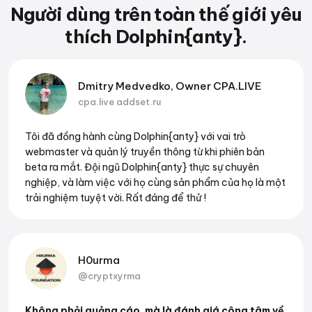
Người dùng trên toàn thế giới yêu
thích Dolphin{anty}.
Dmitry Medvedko, Owner CPA.LIVE
cpa.live
addset.ru
Tôi đã đồng hành cùng Dolphin{anty} với vai trò
webmaster và quản lý truyền thông từ khi phiên bản
beta ra mắt. Đội ngũ Dolphin{anty} thực sự chuyên
nghiệp, và làm việc với họ cùng sản phẩm của họ là một
trải nghiệm tuyệt vời. Rất đáng để thử !
H0urma
@cryptxyrma
Không phải quảng cáo, mà là đánh giá công tâm về