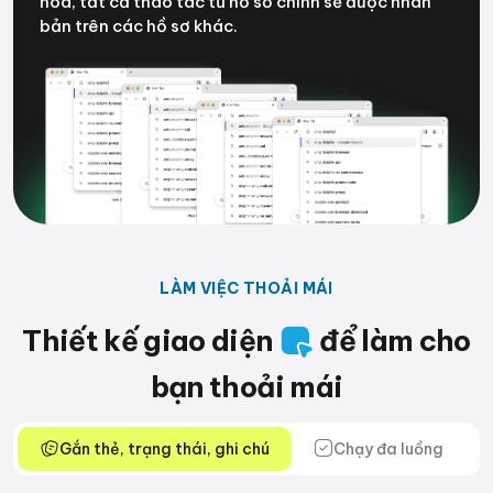
hóa, tất cả thao tác từ hồ sơ chính sẽ được nhân
bản trên các hồ sơ khác.
LÀM VIỆC THOẢI MÁI
Thiết kế giao diện
để làm cho
bạn thoải mái
Gắn thẻ, trạng thái, ghi chú
Chạy đa luồng