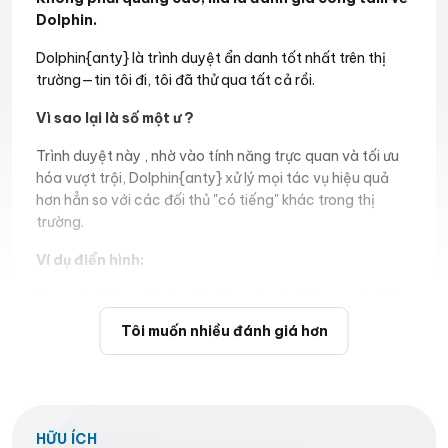
Dolphin.
Dolphin{anty} là trình duyệt ẩn danh tốt nhất trên thị
trường—tin tôi đi, tôi đã thử qua tất cả rồi.
Vì sao lại là số một ư ?
Trình duyệt này , nhờ vào tính năng trực quan và tối ưu
hóa vượt trội, Dolphin{anty} xử lý mọi tác vụ hiệu quả
hơn hẳn so với các đối thủ "có tiếng" khác trong thị
trường.
Ví dụ điển hình:
Trong hai lần mở bán gần đây trên CoinList, một đối
thủ cạnh tranh trực tiếp (tôi không tiện nêu tên,
Tôi muốn nhiều đánh giá hơn
nhưng nếu bạn đoán được thì cứ đoán) Ads* đã hoàn
toàn "sập nguồn".
Ngay cả trong những tình huống ít căng thẳng hơn,
Dolphin{anty} vẫn là công cụ không thể thiếu:
HỮU ÍCH