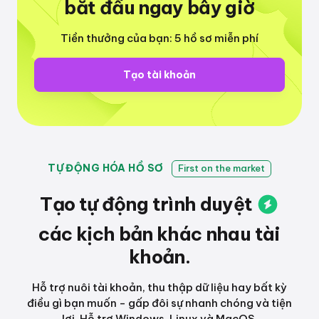
bắt đầu ngay bây giờ
Tiền thưởng của bạn: 5 hồ sơ miễn phí
Tạo tài khoản
TỰ ĐỘNG HÓA HỒ SƠ
First on the market
Tạo tự động
trình duyệt
các kịch bản khác nhau
tài
khoản.
Hỗ trợ nuôi tài khoản, thu thập dữ liệu hay bất kỳ
điều gì bạn muốn - gấp đôi sự nhanh chóng và tiện
lợi. Hỗ trợ Windows, Linux và MacOS.