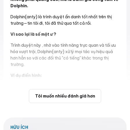
Dolphin.
Dolphin{anty} là trình duyệt ẩn danh tốt nhất trên thị
trường—tin tôi đi, tôi đã thử qua tất cả rồi.
Vì sao lại là số một ư ?
Trình duyệt này , nhờ vào tính năng trực quan và tối ưu
hóa vượt trội, Dolphin{anty} xử lý mọi tác vụ hiệu quả
hơn hẳn so với các đối thủ "có tiếng" khác trong thị
trường.
Ví dụ điển hình:
Trong hai lần mở bán gần đây trên CoinList, một đối
thủ cạnh tranh trực tiếp (tôi không tiện nêu tên,
Tôi muốn nhiều đánh giá hơn
nhưng nếu bạn đoán được thì cứ đoán) Ads* đã hoàn
toàn "sập nguồn".
Ngay cả trong những tình huống ít căng thẳng hơn,
Dolphin{anty} vẫn là công cụ không thể thiếu:
HỮU ÍCH