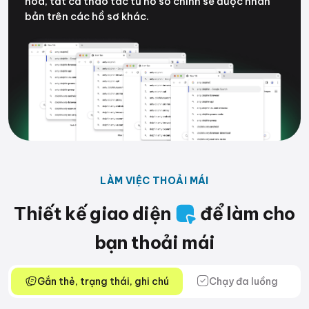
hóa, tất cả thao tác từ hồ sơ chính sẽ được nhân
bản trên các hồ sơ khác.
LÀM VIỆC THOẢI MÁI
Thiết kế giao diện
để làm cho
bạn thoải mái
Gắn thẻ, trạng thái, ghi chú
Chạy đa luồng