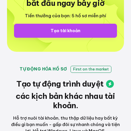
bắt đầu ngay bây giờ
Tiền thưởng của bạn: 5 hồ sơ miễn phí
Tạo tài khoản
TỰ ĐỘNG HÓA HỒ SƠ
First on the market
Tạo tự động
trình duyệt
các kịch bản khác nhau
tài
khoản.
Hỗ trợ nuôi tài khoản, thu thập dữ liệu hay bất kỳ
điều gì bạn muốn - gấp đôi sự nhanh chóng và tiện
lợi. Hỗ trợ Windows, Linux và MacOS.