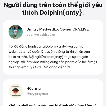
Người dùng trên toàn thế giới yêu
thích Dolphin{anty}.
Dmitry Medvedko, Owner CPA.LIVE
cpa.live
addset.ru
Tôi đã đồng hành cùng Dolphin{anty} với vai trò
webmaster và quản lý truyền thông từ khi phiên bản
beta ra mắt. Đội ngũ Dolphin{anty} thực sự chuyên
nghiệp, và làm việc với họ cùng sản phẩm của họ là một
trải nghiệm tuyệt vời. Rất đáng để thử !
H0urma
@cryptxyrma
Không phải quảng cáo, mà là đánh giá công tâm về