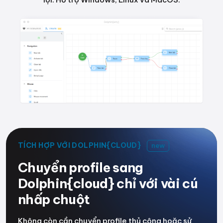
TÍCH HỢP VỚI DOLPHIN{CLOUD}
new
Chuyển profile sang
Dolphin{cloud} chỉ với vài cú
nhấp chuột
Không còn cần chuyển profile thủ công hoặc sử