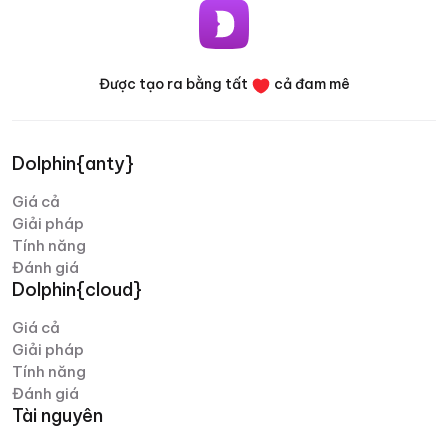
bàn, chương trình đều tận dụng đầy đủ các tính
năng quan trọng. Nếu có bất kỳ thắc mắc nào, đội
ngũ hỗ trợ khách hàng luôn sẵn sàng giúp đỡ toàn
thời gian.
Được tạo ra bằng tất
cả đam mê
Denis Denisenko
Dolphin{anty}
@+1LI1ZrhTTARmODJi
youtube.com/@denYo13
Giá cả
Giải pháp
Chúng tôi đã sử dụng sản phẩm Dolphin ngay từ khi mới
Tính năng
ra mắt. Công cụ hỗ trợ đa nền tảng là sản phẩm đầu tiên
Đánh giá
xuất hiện trên thị trường, sau đó là trình duyệt ẩn danh.
Dolphin{cloud}
Không có trình duyệt nào thiết lập tốt hơn Dolphin khi
chạy trên Facebook. Trình duyệt rất dễ sử dụng, dịch vụ
Giá cả
có thể tùy chỉnh dễ dàng – chỉ mất vài phút từ khi cài
Giải pháp
đặt đến lúc mở hồ sơ làm việc. Một ưu điểm lớn khác của
Tính năng
Dolphin là đội ngũ luôn sẵn sàng cải tiến sản phẩm; dịch
Đánh giá
vụ thường xuyên được cập nhật và nâng cấp.
Tài nguyên