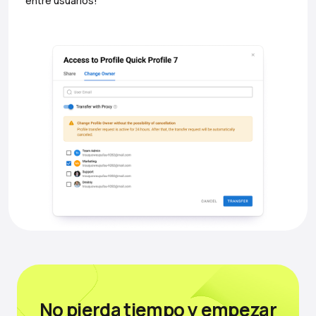
entre usuarios!
No pierda tiempo
y empezar