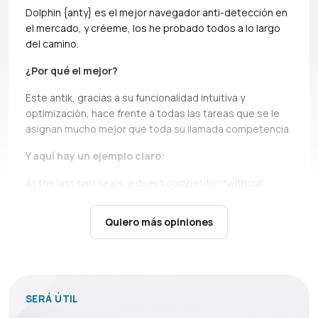
Dolphin {anty} es el mejor navegador anti-detección en
el mercado, y créeme, los he probado todos a lo largo
del camino.
¿Por qué el mejor?
Este antik, gracias a su funcionalidad intuitiva y
optimización, hace frente a todas las tareas que se le
asignan mucho mejor que toda su llamada competencia.
Y aquí hay un ejemplo claro:
At the last two seals, a direct competitor *without
names, but if you can, Ads* simply does not bear and
falls down.
It’s not only about high load during the queue,
Quiero más opiniones
there are cases when you just can’t open profiles during
the seil, and this is a critical moment, in which Dolphin
shows itself above all praise.
En situaciones menos estresantes Dolphin también
SERÁ ÚTIL
es simplemente indispensable: