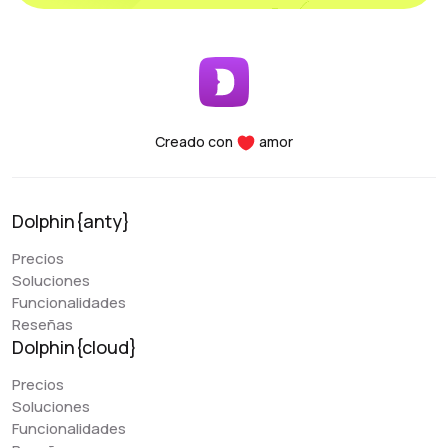
Interfaz fácil de usar: Es fácil añadir cuentas
rápidamente, filtrar por etiquetas y otros
parámetros.
Seguridad: Puedes vincular tu cuenta con
autenticación de dos factores y mantenerla segura
en tu propio PC.
Funcionalidad: Todos los parámetros necesarios
Creado con
amor
para clasificar, ordenar y filtrar son cómodamente
accesibles.
Rendimiento: Tanto si utilizas un portátil como un
Dolphin{anty}
ordenador de sobremesa, este programa soporta
y utiliza todas sus funciones esenciales. Para
Precios
cualquier duda, el equipo de asistencia está
Soluciones
siempre a tu disposición, proporcionándote ayuda
Funcionalidades
a cualquier hora del día.
Reseñas
Dolphin{cloud}
Precios
Denis Denisenko
Soluciones
@+1LI1ZrhTTARmODJi
youtube.com/@denYo13
Funcionalidades