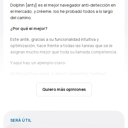
Dolphin {anty} es el mejor navegador anti-detección en
el mercado, y créeme, los he probado todos a lo largo
del camino.
¿Por qué el mejor?
Este antik, gracias a su funcionalidad intuitiva y
optimización, hace frente a todas las tareas que se le
asignan mucho mejor que toda su llamada competencia.
Y aquí hay un ejemplo claro:
At the last two seals, a direct competitor *without
names, but if you can, Ads* simply does not bear and
falls down.
It’s not only about high load during the queue,
Quiero más opiniones
there are cases when you just can’t open profiles during
the seil, and this is a critical moment, in which Dolphin
shows itself above all praise.
En situaciones menos estresantes Dolphin también
SERÁ ÚTIL
es simplemente indispensable: