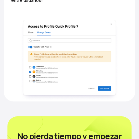
entre usuarios!
No pierda tiempo
y empezar