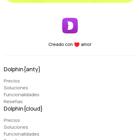
Interfaz fácil de usar: Es fácil añadir cuentas
rápidamente, filtrar por etiquetas y otros
parámetros.
Seguridad: Puedes vincular tu cuenta con
autenticación de dos factores y mantenerla segura
en tu propio PC.
Funcionalidad: Todos los parámetros necesarios
Creado con
amor
para clasificar, ordenar y filtrar son cómodamente
accesibles.
Rendimiento: Tanto si utilizas un portátil como un
Dolphin{anty}
ordenador de sobremesa, este programa soporta
y utiliza todas sus funciones esenciales. Para
Precios
cualquier duda, el equipo de asistencia está
Soluciones
siempre a tu disposición, proporcionándote ayuda
Funcionalidades
a cualquier hora del día.
Reseñas
Dolphin{cloud}
Precios
Denis Denisenko
Soluciones
@+1LI1ZrhTTARmODJi
youtube.com/@denYo13
Funcionalidades