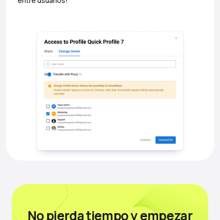
entre usuarios!
No pierda tiempo
y empezar