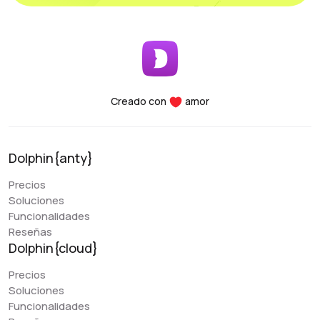
Interfaz fácil de usar: Es fácil añadir cuentas
rápidamente, filtrar por etiquetas y otros
parámetros.
Seguridad: Puedes vincular tu cuenta con
autenticación de dos factores y mantenerla segura
en tu propio PC.
Funcionalidad: Todos los parámetros necesarios
Creado con
amor
para clasificar, ordenar y filtrar son cómodamente
accesibles.
Rendimiento: Tanto si utilizas un portátil como un
Dolphin{anty}
ordenador de sobremesa, este programa soporta
y utiliza todas sus funciones esenciales. Para
Precios
cualquier duda, el equipo de asistencia está
Soluciones
siempre a tu disposición, proporcionándote ayuda
Funcionalidades
a cualquier hora del día.
Reseñas
Dolphin{cloud}
Precios
Denis Denisenko
Soluciones
@+1LI1ZrhTTARmODJi
youtube.com/@denYo13
Funcionalidades