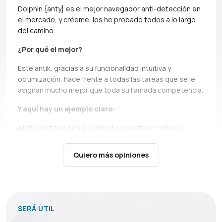
Dolphin {anty} es el mejor navegador anti-detección en
el mercado, y créeme, los he probado todos a lo largo
del camino.
¿Por qué el mejor?
Este antik, gracias a su funcionalidad intuitiva y
optimización, hace frente a todas las tareas que se le
asignan mucho mejor que toda su llamada competencia.
Y aquí hay un ejemplo claro:
At the last two seals, a direct competitor *without
names, but if you can, Ads* simply does not bear and
falls down.
It’s not only about high load during the queue,
Quiero más opiniones
there are cases when you just can’t open profiles during
the seil, and this is a critical moment, in which Dolphin
shows itself above all praise.
En situaciones menos estresantes Dolphin también
SERÁ ÚTIL
es simplemente indispensable: