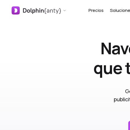
Precios
Solucion
Nav
que 
G
public