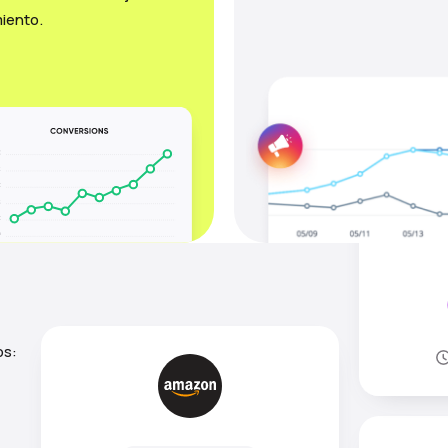
iento.
os: