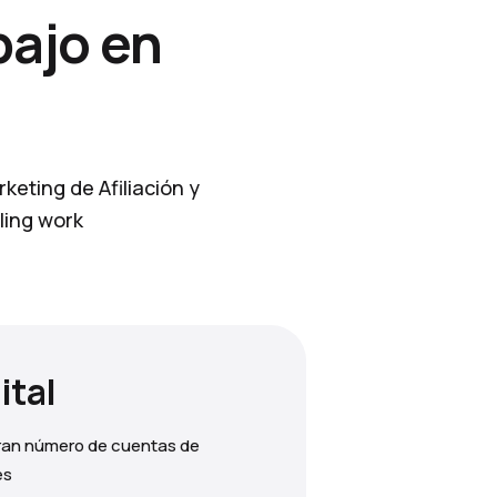
bajo en
keting de Afiliación y
ling work
ital
gran número de cuentas de
es