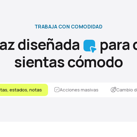
TRABAJA CON COMODIDAD
faz diseñada
para 
sientas cómodo
tas, estados, notas
Acciones masivas
Cambio d