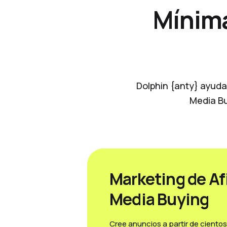
Mínima
Dolphin {anty} ayuda 
Media Bu
Marketing de Afi
Media Вuying
Cree anuncios a partir de ciento